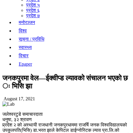
प्रदेश ५
प्रदेश ६
प्रदेश ७
मनोरञ्जन
विश्व
सूचना / प्रविधि
स्वास्थ्य
विचार
Epaper
जनकपुरमा वेल—ईक्वीप्ड ल्यावको संचालन भएको छ
ः भिसि झा
August 17, 2021
जलेश्वरटुडे समाचारदाता
धनुषा, ३२ श्रावण
प्र्रदेश २ को अस्थायी राजधानी जनकपुरधाममा राजर्षि जनक विश्वविद्यालयको
उपकुलपति(भिसि) डा.भरत झाले केपिटल डाईग्नोस्टिक ल्याव प्रा.लि.को