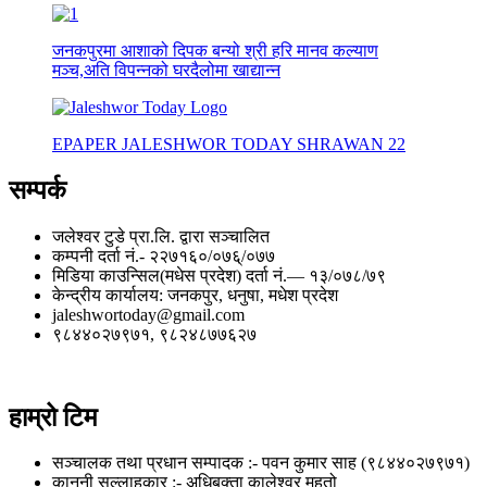
जनकपुरमा आशाको दिपक बन्यो श्री हरि मानव कल्याण
मञ्च,अति विपन्नको घरदैलोमा खाद्यान्न
EPAPER JALESHWOR TODAY SHRAWAN 22
सम्पर्क
जलेश्वर टुडे प्रा.लि. द्वारा सञ्चालित
कम्पनी दर्ता नं.- २२७१६०/०७६्/०७७
मिडिया काउन्सिल(मधेस प्रदेश) दर्ता नं.— १३/०७८/७९
केन्द्रीय कार्यालय: जनकपुर, धनुषा, मधेश प्रदेश
jaleshwortoday@gmail.com
९८४४०२७९७१, ९८२४८७७६२७
हाम्रो टिम
सञ्चालक तथा प्रधान सम्पादक :- पवन कुमार साह (९८४४०२७९७१)
कानुनी सल्लाहकार :- अधिबक्ता कालेश्वर महतो