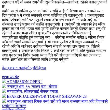
उद्घाटन गर्दै सो ल्याव राम्रोसँग सुसज्जित(वेल—ईक्वीप्ड) रहेको बताउनु भएको
छ ।
वहाँले राम्रो तालिम प्राप्त कर्मचारी र सहि डाईग्नोसिसमा यस संस्थाले ध्यान
दिए प्रदेश २ मै राम्रो ल्यावको रुपमा परिचित हुने बताउनुभयो । जनकपुरबाट
बाहिर जाँचको लागि पठाउनुपर्ने ल्याव जाँच यस ल्यावले गर्न सके अझै यस
संस्थाले उचाई प्राप्त गर्ने वहाँले बताउनुभयो । त्यसैगरी सो ल्यावको हेड मनिष
कुमार लाभले यहाँ भएका सबै प्राविधिकहरु मास्टर डिग्री होल्डर तथा अनुभवि
रहेकाले बजार भन्दा उचित मुल्य,जाँच प्रभावशाली र चिकित्सकलाई
शतप्रतिशत संतुष्टि हुने बताउनु भयो । कोरोना सम्बन्धि समेत ६ महिना भित्र
जाँच गर्न सक्ने लाभले थप्नुभयो । यो ल्याव प्रदेश २ मै नमूना ल्यावको रुपमा
रहेको अतिथि जलेश्वर उद्योग वाणिज्य संघको अध्यक्ष लभ राजा प्र. सिंहले
बताउनुभयो । संचालक प्रेम सिंहले २ करोडको लगानीमा अति सुविधा समपन्न
तथा गुणस्तरमा विशेष रुपमा ध्यान दिने गरी संचालन गरिएको यस ल्यावबाट
सबैले अत्यधिक लाभ लिनको लागि आग्रह गर्नुभयो ।
फेसबुकबाट तपाईको प्रतिक्रिया
ताजा अपडेट
ADMISSION OPEN !
जनकपुरधाम–११ ‘साक्षर वडा’ घोषणा
सम्पादकीयः लोकललाई भोकल बनाऊ
EPAPER JALESHWOR TODAY SHRAWAN 23
जनकपुरमा आशाको दिपक बन्यो श्री हरि मानव कल्याण मञ्च,अति विपन्नको
घरदैलोमा खाद्यान्न