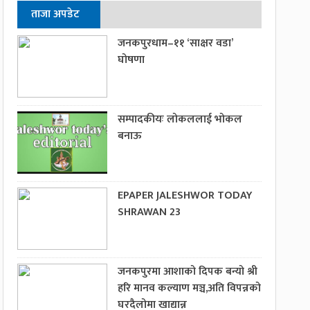
ताजा अपडेट
जनकपुरधाम–११ ‘साक्षर वडा’
घोषणा
सम्पादकीयः लोकललाई भोकल
बनाऊ
EPAPER JALESHWOR TODAY
SHRAWAN 23
जनकपुरमा आशाको दिपक बन्यो श्री
हरि मानव कल्याण मञ्च,अति विपन्नको
घरदैलोमा खाद्यान्न