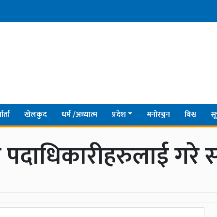
ार्ता
खेलकुद
धर्म /अध्यात्म
प्रदेश
मनोरञ्जन
विश्व
सू
ले पदाधिकारीहरुलाई गरे स