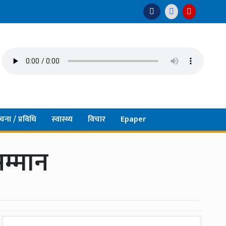
चना / प्रविधि
स्वास्थ्य
विचार
Epaper
म्मान