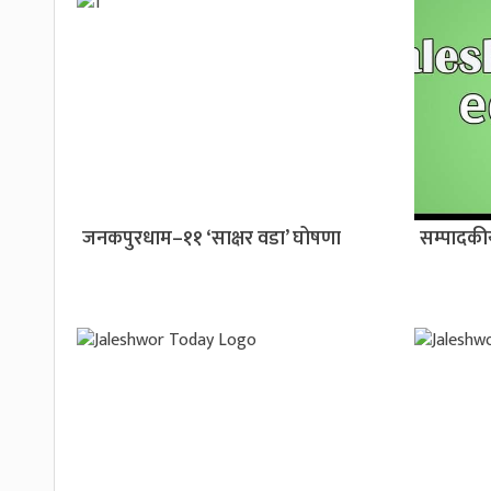
जनकपुरधाम–११ ‘साक्षर वडा’ घोषणा
सम्पादक