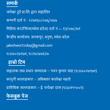
सम्पर्क
जलेश्वर टुडे प्रा.लि. द्वारा सञ्चालित
कम्पनी दर्ता नं.- २२७१६०/०७६्/०७७
मिडिया काउन्सिल(मधेस प्रदेश) दर्ता नं.— १३/०७८/७९
केन्द्रीय कार्यालय: जनकपुर, धनुषा, मधेश प्रदेश
jaleshwortoday@gmail.com
९८४४०२७९७१, ९८२४८७७६२७
हाम्रो टिम
सञ्चालक तथा प्रधान सम्पादक :- पवन कुमार साह (९८४४०२७९७१)
कानुनी सल्लाहकार :- अधिबक्ता कालेश्वर महतो
प्राविधिक सल्लाहकार :- ई. चन्देश्वर दास (९८६०१५५०८९)
फेसबुक पेज