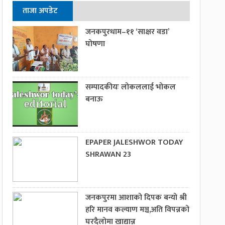
ताजा अपडेट
जनकपुरधाम–११ ‘साक्षर वडा’
घोषणा
सम्पादकीयः लोकललाई भोकल
बनाऊ
EPAPER JALESHWOR TODAY
SHRAWAN 23
जनकपुरमा आशाको दिपक बन्यो श्री
हरि मानव कल्याण मञ्च,अति विपन्नको
घरदैलोमा खाद्यान्न