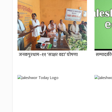
जनकपुरधाम–११ ‘साक्षर वडा’ घोषणा
सम्पादक