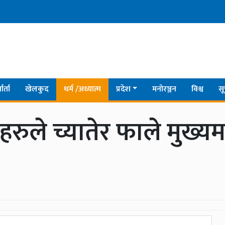
ार्ता
खेलकुद
धर्म /अध्यात्म
प्रदेश
मनोरञ्जन
विश्व
सू
रुले च्यातेर फाले मुख्यमन