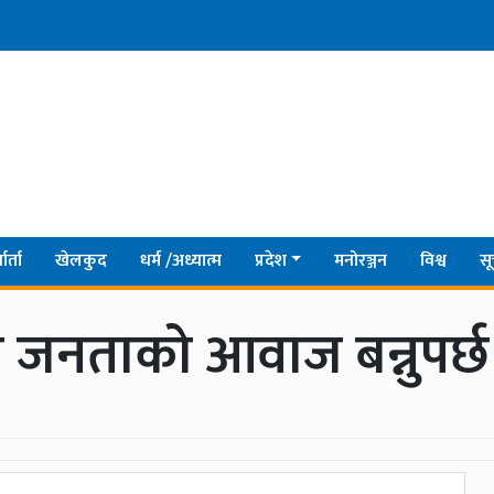
ार्ता
खेलकुद
धर्म /अध्यात्म
प्रदेश
मनोरञ्जन
विश्व
सू
ले जनताको आवाज बन्नुपर्छ