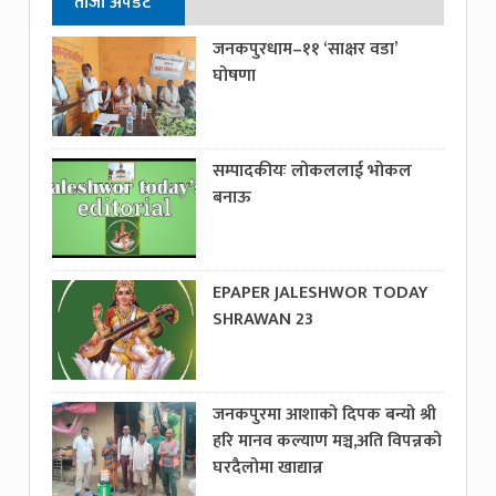
ताजा अपडेट
जनकपुरधाम–११ ‘साक्षर वडा’
घोषणा
सम्पादकीयः लोकललाई भोकल
बनाऊ
EPAPER JALESHWOR TODAY
SHRAWAN 23
जनकपुरमा आशाको दिपक बन्यो श्री
हरि मानव कल्याण मञ्च,अति विपन्नको
घरदैलोमा खाद्यान्न