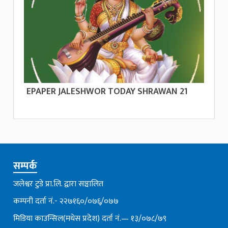
EPAPER JALESHWOR TODAY SHRAWAN 21
सम्पर्क
जलेश्वर टुडे प्रा.लि. द्वारा सञ्चालित
कम्पनी दर्ता नं.- २२७१६०/०७६्/०७७
मिडिया काउन्सिल(मधेस प्रदेश) दर्ता नं.— १३/०७८/७९