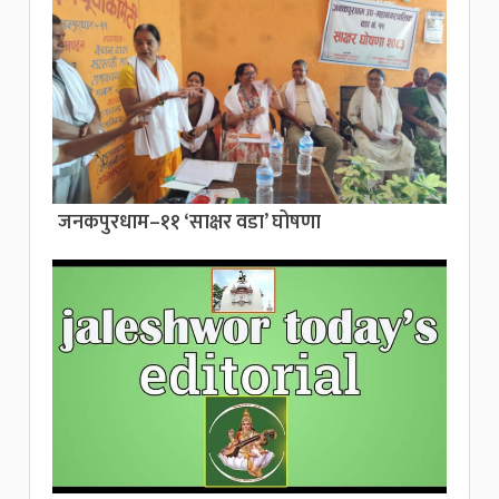
जनकपुरधाम–११ ‘साक्षर वडा’ घोषणा