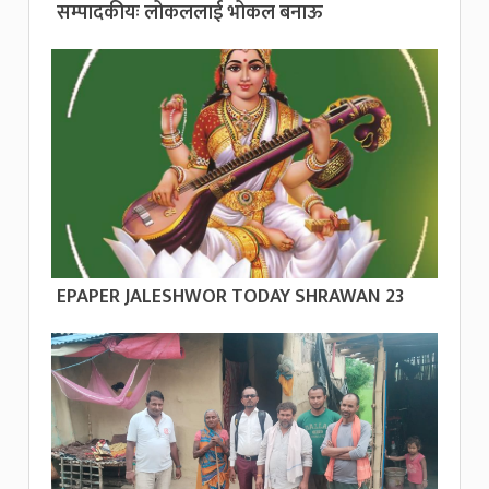
सम्पादकीयः लोकललाई भोकल बनाऊ
EPAPER JALESHWOR TODAY SHRAWAN 23