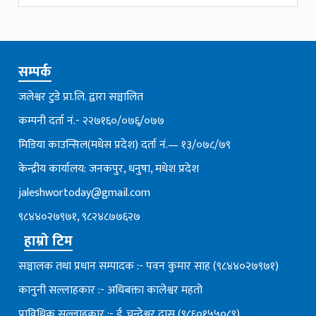
सम्पर्क
जलेश्वर टुडे प्रा.लि. द्वारा सञ्चालित
कम्पनी दर्ता नं.- २२७१६०/०७६्/०७७
मिडिया काउन्सिल(मधेस प्रदेश) दर्ता नं.— १३/०७८/७९
केन्द्रीय कार्यालय: जनकपुर, धनुषा, मधेश प्रदेश
jaleshwortoday@gmail.com
९८४४०२७९७१, ९८२४८७७६२७
हाम्रो टिम
सञ्चालक तथा प्रधान सम्पादक :- पवन कुमार साह (९८४४०२७९७१)
कानुनी सल्लाहकार :- अधिबक्ता कालेश्वर महतो
प्राविधिक सल्लाहकार :- ई. चन्देश्वर दास (९८६०१५५०८९)