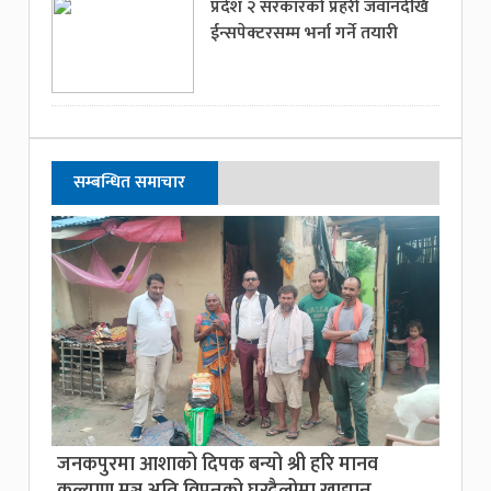
प्रदेश २ सरकारको प्रहरी जवानदेखि
ईन्सपेक्टरसम्म भर्ना गर्ने तयारी
सम्बन्धित समाचार
जनकपुरमा आशाको दिपक बन्यो श्री हरि मानव
कल्याण मञ्च,अति विपन्नको घरदैलोमा खाद्यान्न