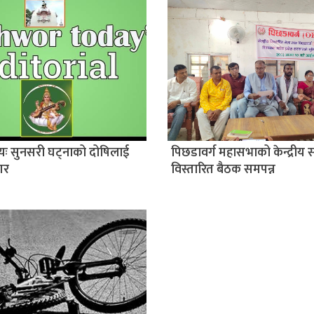
यः सुनसरी घट्नाको दोषिलाई
पिछडावर्ग महासभाको केन्द्रीय
गर
विस्तारित बैठक समपन्न