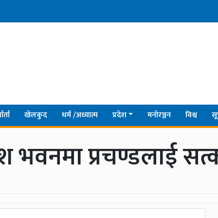
ार्ता
खेलकुद
धर्म /अध्यात्म
प्रदेश
मनोरञ्जन
विश्व
सू
श भवनमा प्रचण्डलाई सत्