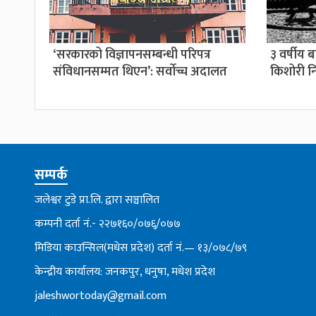
‘सरकारको विज्ञापनसम्बन्धी परिपत्र
३ वर्षीय 
संविधानसम्मत थिएन’: सर्वाेच्च अदालत
किशोरी नि
सम्पर्क
जलेश्वर टुडे प्रा.लि. द्वारा सञ्चालित
कम्पनी दर्ता नं.- २२७१६०/०७६्/०७७
मिडिया काउन्सिल(मधेस प्रदेश) दर्ता नं.— १३/०७८/७९
केन्द्रीय कार्यालय: जनकपुर, धनुषा, मधेश प्रदेश
jaleshwortoday@gmail.com