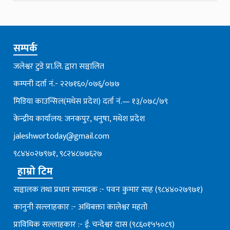
सम्पर्क
जलेश्वर टुडे प्रा.लि. द्वारा सञ्चालित
कम्पनी दर्ता नं.- २२७१६०/०७६्/०७७
मिडिया काउन्सिल(मधेस प्रदेश) दर्ता नं.— १३/०७८/७९
केन्द्रीय कार्यालय: जनकपुर, धनुषा, मधेश प्रदेश
jaleshwortoday@gmail.com
९८४४०२७९७१, ९८२४८७७६२७
हाम्रो टिम
सञ्चालक तथा प्रधान सम्पादक :- पवन कुमार साह (९८४४०२७९७१)
कानुनी सल्लाहकार :- अधिबक्ता कालेश्वर महतो
प्राविधिक सल्लाहकार :- ई. चन्देश्वर दास (९८६०१५५०८९)