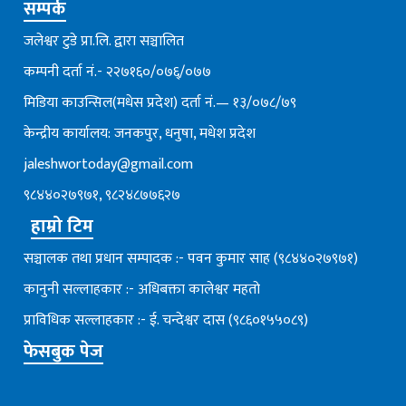
सम्पर्क
जलेश्वर टुडे प्रा.लि. द्वारा सञ्चालित
कम्पनी दर्ता नं.- २२७१६०/०७६्/०७७
मिडिया काउन्सिल(मधेस प्रदेश) दर्ता नं.— १३/०७८/७९
केन्द्रीय कार्यालय: जनकपुर, धनुषा, मधेश प्रदेश
jaleshwortoday@gmail.com
९८४४०२७९७१, ९८२४८७७६२७
हाम्रो टिम
सञ्चालक तथा प्रधान सम्पादक :- पवन कुमार साह (९८४४०२७९७१)
कानुनी सल्लाहकार :- अधिबक्ता कालेश्वर महतो
प्राविधिक सल्लाहकार :- ई. चन्देश्वर दास (९८६०१५५०८९)
फेसबुक पेज