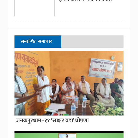
सम्बन्धित समाचार
जनकपुरधाम–११ ‘साक्षर वडा’ घोषणा