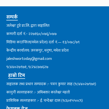
सम्पर्क
जलेश्वर टुडे प्रा.लि. द्वारा सञ्चालित
कम्पनी दर्ता नं.- २२७१६०/०७६्/०७७
मिडिया काउन्सिल(मधेस प्रदेश) दर्ता नं.— १३/०७८/७९
केन्द्रीय कार्यालय: जनकपुर, धनुषा, मधेश प्रदेश
jaleshwortoday@gmail.com
९८४४०२७९७१, ९८२४८७७६२७
हाम्रो टिम
सञ्चालक तथा प्रधान सम्पादक :- पवन कुमार साह (९८४४०२७९७१)
कानुनी सल्लाहकार :- अधिबक्ता कालेश्वर महतो
प्राविधिक सल्लाहकार :- ई. चन्देश्वर दास (९८६०१५५०८९)
फेसबुक पेज