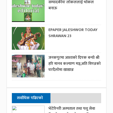
सम्पादकीयः लोकललाई भोकल
बनाऊ
EPAPER JALESHWOR TODAY
SHRAWAN 23
जनकपुरमा आशाको दिपक बन्यो श्री
हरि मानव कल्याण मञ्च,अति विपन्नको
घरदैलोमा खाद्यान्न
सर्वाधिक पढिएको
भेटेरिनरी अस्पताल तथा पशु सेवा