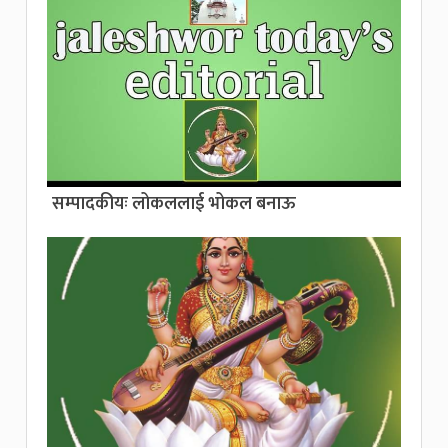
सम्पादकीयः लोकललाई भोकल बनाऊ