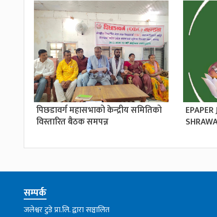
पिछडावर्ग महासभाको केन्द्रीय समितिको
EPAPER
विस्तारित बैठक समपन्न
SHRAWA
सम्पर्क
जलेश्वर टुडे प्रा.लि. द्वारा सञ्चालित