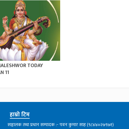
 JALESHWOR TODAY
N 11
हाम्रो टिम
सञ्चालक तथा प्रधान सम्पादक :- पवन कुमार साह (९८४४०२७९७१)