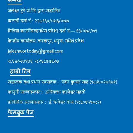
सम्पर्क
जलेश्वर टुडे प्रा.लि. द्वारा सञ्चालित
कम्पनी दर्ता नं.- २२७१६०/०७६्/०७७
मिडिया काउन्सिल(मधेस प्रदेश) दर्ता नं.— १३/०७८/७९
केन्द्रीय कार्यालय: जनकपुर, धनुषा, मधेश प्रदेश
jaleshwortoday@gmail.com
९८४४०२७९७१, ९८२४८७७६२७
हाम्रो टिम
सञ्चालक तथा प्रधान सम्पादक :- पवन कुमार साह (९८४४०२७९७१)
कानुनी सल्लाहकार :- अधिबक्ता कालेश्वर महतो
प्राविधिक सल्लाहकार :- ई. चन्देश्वर दास (९८६०१५५०८९)
फेसबुक पेज