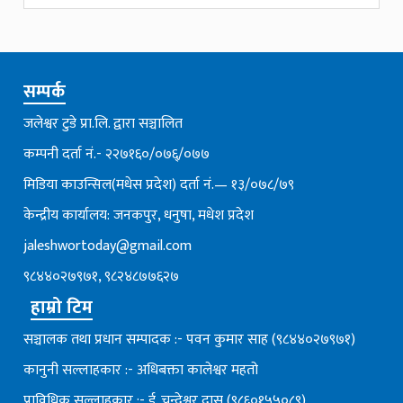
सम्पर्क
जलेश्वर टुडे प्रा.लि. द्वारा सञ्चालित
कम्पनी दर्ता नं.- २२७१६०/०७६्/०७७
मिडिया काउन्सिल(मधेस प्रदेश) दर्ता नं.— १३/०७८/७९
केन्द्रीय कार्यालय: जनकपुर, धनुषा, मधेश प्रदेश
jaleshwortoday@gmail.com
९८४४०२७९७१, ९८२४८७७६२७
हाम्रो टिम
सञ्चालक तथा प्रधान सम्पादक :- पवन कुमार साह (९८४४०२७९७१)
कानुनी सल्लाहकार :- अधिबक्ता कालेश्वर महतो
प्राविधिक सल्लाहकार :- ई. चन्देश्वर दास (९८६०१५५०८९)