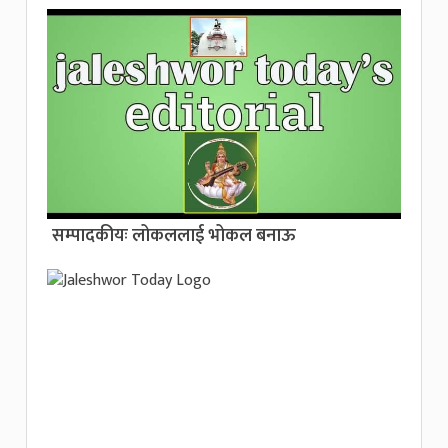
सम्पादकीयः लोकललाई भोकल बनाऊ