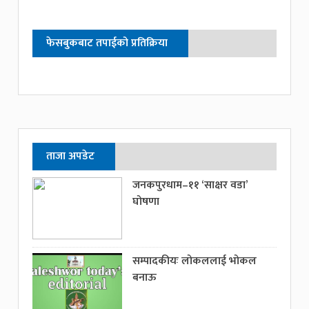
फेसबुकबाट तपाईको प्रतिक्रिया
ताजा अपडेट
जनकपुरधाम–११ ‘साक्षर वडा’
घोषणा
सम्पादकीयः लोकललाई भोकल
बनाऊ