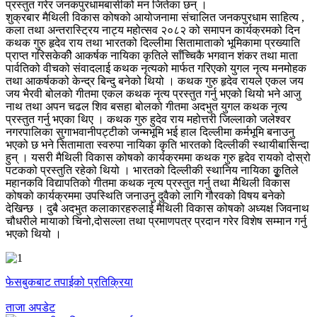
प्रस्तुत गरेर जनकपुरधामबासीको मन जितेका छन् ।
शुक्रबार मैथिली विकास कोषको आयोजनामा संचालित जनकपुरधाम साहित्य ,
कला तथा अन्तरास्ट्रिय नाट्य महोत्सव २०८२ को समापन कार्यक्रमको दिन
कथक गुरु हृदेव राय तथा भारतको दिल्लीमा सितामाताको भूमिकामा प्रख्याति
प्राप्त गरिसकेकीे आकर्षक नायिका कृतिले साँच्चिकै भगवान शंकर तथा माता
पार्वतिको वीचको संवादलाई कथक नृत्यको मार्फत गरिएको युगल नृत्य मनमोहक
तथा आकर्षकको केन्द्र बिन्दु बनेको थियो । कथक गुरु हृदेव रायले एकल जय
जय भैरवी बोलको गीतमा एकल कथक नृत्य प्रस्तुत गर्नु भएको थियो भने आजु
नाथ तथा अपन चढल शिव बसहा बोलको गीतमा अदभुत युगल कथक नृत्य
प्रस्तुत गर्नु भएका थिए । कथक गुरु हुदेव राय महोत्तरी जिल्लाको जलेश्वर
नगरपालिका सुगाभवानीपट्टीको जन्मभूमि भई हाल दिल्लीमा कर्मभूमि बनाउनु
भएको छ भने सितामाता स्वरुपा नायिका कृति भारतको दिल्लीकी स्थायीबासिन्दा
हुन् । यसरी मैथिली विकास कोषको कार्यक्रममा कथक गुरु हृदेव रायको दोस्रो
पटकको प्रस्तुति रहेको थियो । भारतको दिल्लीकी स्थानिय नायिका कुृतिले
महानकवि विद्यापतिको गीतमा कथक नृत्य प्रस्तुत गर्नु तथा मैथिली विकास
कोषको कार्यक्रममा उपस्थिति जनाउनु दुवैको लागि गौरवको विषय बनेको
देखिन्छ । दुबै अदभुत कलाकारहरुलाई मैथिली विकास कोषको अध्यक्ष जिवनाथ
चौधरीले मायाको चिनो,दोसल्ला तथा प्रमाणपत्र प्रदान गरेर विशेष सम्मान गर्नु
भएको थियो ।
फेसबुकबाट तपाईको प्रतिक्रिया
ताजा अपडेट