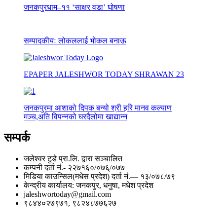
जनकपुरधाम–११ ‘साक्षर वडा’ घोषणा
सम्पादकीयः लोकललाई भोकल बनाऊ
EPAPER JALESHWOR TODAY SHRAWAN 23
जनकपुरमा आशाको दिपक बन्यो श्री हरि मानव कल्याण
मञ्च,अति विपन्नको घरदैलोमा खाद्यान्न
सम्पर्क
जलेश्वर टुडे प्रा.लि. द्वारा सञ्चालित
कम्पनी दर्ता नं.- २२७१६०/०७६्/०७७
मिडिया काउन्सिल(मधेस प्रदेश) दर्ता नं.— १३/०७८/७९
केन्द्रीय कार्यालय: जनकपुर, धनुषा, मधेश प्रदेश
jaleshwortoday@gmail.com
९८४४०२७९७१, ९८२४८७७६२७