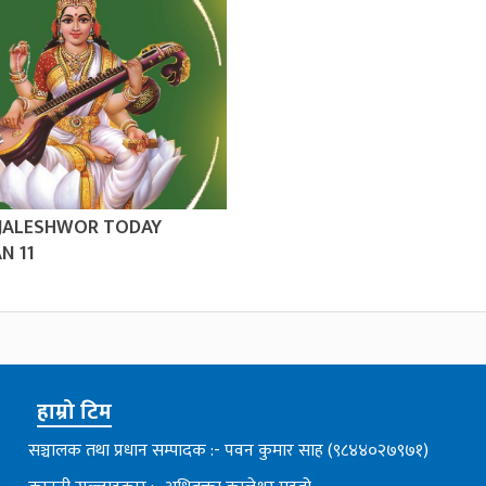
 JALESHWOR TODAY
N 11
हाम्रो टिम
सञ्चालक तथा प्रधान सम्पादक :- पवन कुमार साह (९८४४०२७९७१)