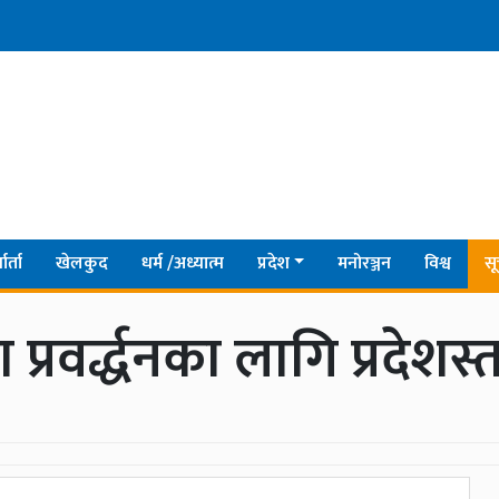
ार्ता
खेलकुद
धर्म /अध्यात्म
प्रदेश
मनोरञ्जन
विश्व
सू
प्रवर्द्धनका लागि प्रदेशस