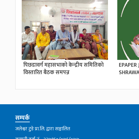
पिछडावर्ग महासभाको केन्द्रीय समितिको
EPAPER
विस्तारित बैठक समपन्न
SHRAWA
सम्पर्क
जलेश्वर टुडे प्रा.लि. द्वारा सञ्चालित