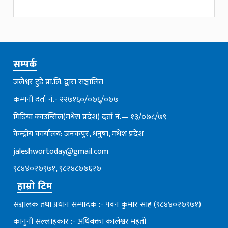
सम्पर्क
जलेश्वर टुडे प्रा.लि. द्वारा सञ्चालित
कम्पनी दर्ता नं.- २२७१६०/०७६्/०७७
मिडिया काउन्सिल(मधेस प्रदेश) दर्ता नं.— १३/०७८/७९
केन्द्रीय कार्यालय: जनकपुर, धनुषा, मधेश प्रदेश
jaleshwortoday@gmail.com
९८४४०२७९७१, ९८२४८७७६२७
हाम्रो टिम
सञ्चालक तथा प्रधान सम्पादक :- पवन कुमार साह (९८४४०२७९७१)
कानुनी सल्लाहकार :- अधिबक्ता कालेश्वर महतो