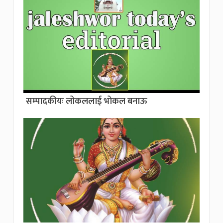
सम्पादकीयः लोकललाई भोकल बनाऊ