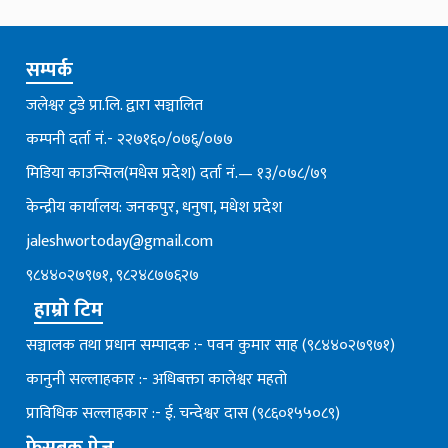
सम्पर्क
जलेश्वर टुडे प्रा.लि. द्वारा सञ्चालित
कम्पनी दर्ता नं.- २२७१६०/०७६्/०७७
मिडिया काउन्सिल(मधेस प्रदेश) दर्ता नं.— १३/०७८/७९
केन्द्रीय कार्यालय: जनकपुर, धनुषा, मधेश प्रदेश
jaleshwortoday@gmail.com
९८४४०२७९७१, ९८२४८७७६२७
हाम्रो टिम
सञ्चालक तथा प्रधान सम्पादक :- पवन कुमार साह (९८४४०२७९७१)
कानुनी सल्लाहकार :- अधिबक्ता कालेश्वर महतो
प्राविधिक सल्लाहकार :- ई. चन्देश्वर दास (९८६०१५५०८९)
फेसबुक पेज