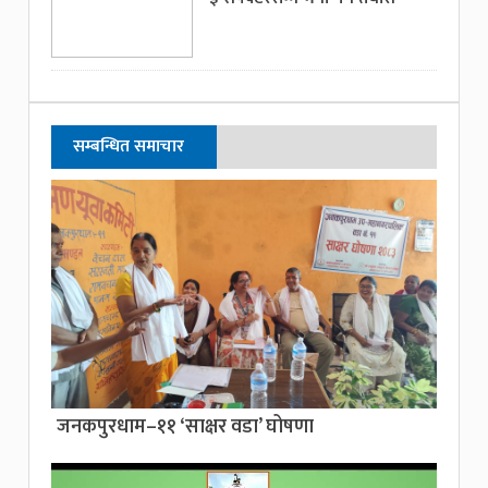
सम्बन्धित समाचार
जनकपुरधाम–११ ‘साक्षर वडा’ घोषणा