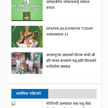
सम्पादकीयः लोकललाई भोकल
बनाऊ
EPAPER JALESHWOR TODAY
SHRAWAN 23
जनकपुरमा आशाको दिपक बन्यो श्री
हरि मानव कल्याण मञ्च,अति विपन्नको
घरदैलोमा खाद्यान्न
सर्वाधिक पढिएको
भेटेरिनरी अस्पताल तथा पशु सेवा