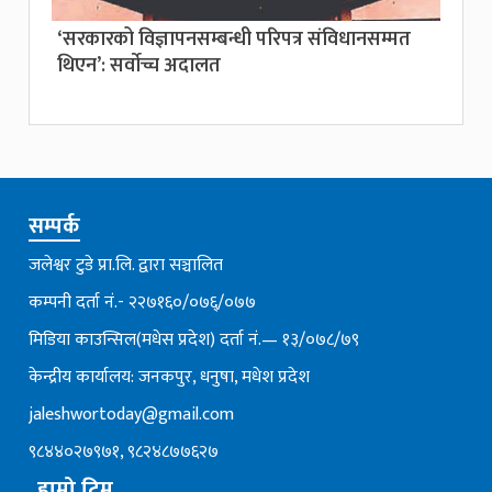
‘सरकारको विज्ञापनसम्बन्धी परिपत्र संविधानसम्मत
थिएन’: सर्वाेच्च अदालत
सम्पर्क
जलेश्वर टुडे प्रा.लि. द्वारा सञ्चालित
कम्पनी दर्ता नं.- २२७१६०/०७६्/०७७
मिडिया काउन्सिल(मधेस प्रदेश) दर्ता नं.— १३/०७८/७९
केन्द्रीय कार्यालय: जनकपुर, धनुषा, मधेश प्रदेश
jaleshwortoday@gmail.com
९८४४०२७९७१, ९८२४८७७६२७
हाम्रो टिम