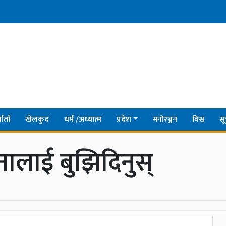
ार्ता
खेलकुद
धर्म /अध्यात्म
प्रदेश
मनोरञ्जन
विश्व
सू
लाई बुझिदिनुस्