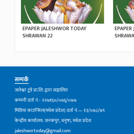
EPAPER JALESHWOR TODAY
EPAPER
SHRAWAN 22
SHRAWA
सम्पर्क
जलेश्वर टुडे प्रा.लि. द्वारा सञ्चालित
कम्पनी दर्ता नं.- २२७१६०/०७६्/०७७
मिडिया काउन्सिल(मधेस प्रदेश) दर्ता नं.— १३/०७८/७९
केन्द्रीय कार्यालय: जनकपुर, धनुषा, मधेश प्रदेश
jaleshwortoday@gmail.com