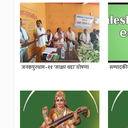
जनकपुरधाम–११ ‘साक्षर वडा’ घोषणा
सम्पादक