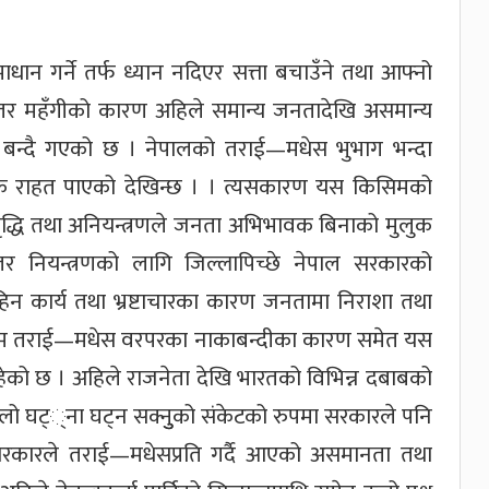
न गर्ने तर्फ ध्यान नदिएर सत्ता बचाउँने तथा आफ्नो
छ । तर महँगीको कारण अहिले समान्य जनतादेखि असमान्य
न्दै गएको छ । नेपालको तराई—मधेस भुभाग भन्दा
लिक राहत पाएको देखिन्छ । । त्यसकारण यस किसिमको
य बृद्धि तथा अनियन्त्रणले जनता अभिभावक बिनाको मुलुक
तर नियन्त्रणको लागि जिल्लापिच्छे नेपाल सरकारको
िहिन कार्य तथा भ्रष्टाचारका कारण जनतामा निराशा तथा
्रिम तराई—मधेस वरपरका नाकाबन्दीका कारण समेत यस
ाय रहेको छ । अहिले राजनेता देखि भारतको विभिन्न दबाबको
ठूलो घट््ना घट्न सक्नुुको संकेटको रुपमा सरकारले पनि
सरकारले तराई—मधेसप्रति गर्दै आएको असमानता तथा