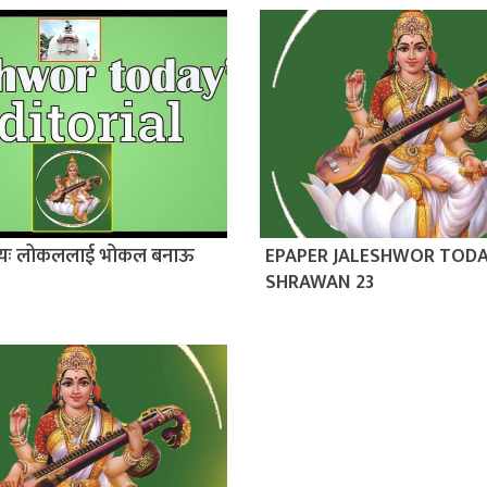
ीयः लोकललाई भोकल बनाऊ
EPAPER JALESHWOR TOD
SHRAWAN 23