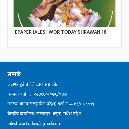
EPAPER JALESHWOR TODAY SHRAWAN 18
सम्पर्क
जलेश्वर टुडे प्रा.लि. द्वारा सञ्चालित
कम्पनी दर्ता नं.- २२७१६०/०७६्/०७७
मिडिया काउन्सिल(मधेस प्रदेश) दर्ता नं.— १३/०७८/७९
केन्द्रीय कार्यालय: जनकपुर, धनुषा, मधेश प्रदेश
jaleshwortoday@gmail.com