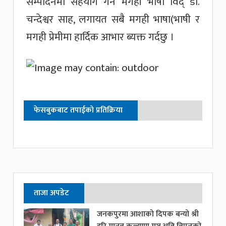
सम्पादनमा सहयोग गर्ने मगही भाषा विद् डा.
चन्देश्वर साह, लगायत सबै मगही भाषा(भाषी र
मगही प्रेमीमा हार्दिक आभार ब्यक्त गर्दछु ।
फेसबुकबाट तपाईको प्रतिक्रिया
ताजा अपडेट
जनकपुरमा आशाको दिपक बन्यो श्री