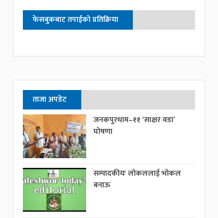
फेसबुकबाट तपाईको प्रतिक्रिया
ताजा अपडेट
जनकपुरधाम–११ ‘साक्षर वडा’
घोषणा
सम्पादकीयः लोकललाई भोकल
बनाऊ