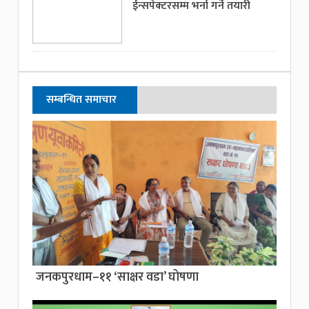
ईन्सपेक्टरसम्म भर्ना गर्ने तयारी
सम्बन्धित समाचार
जनकपुरधाम–११ ‘साक्षर वडा’ घोषणा