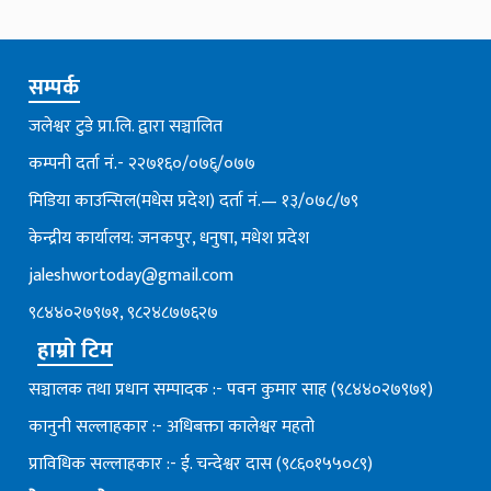
सम्पर्क
जलेश्वर टुडे प्रा.लि. द्वारा सञ्चालित
कम्पनी दर्ता नं.- २२७१६०/०७६्/०७७
मिडिया काउन्सिल(मधेस प्रदेश) दर्ता नं.— १३/०७८/७९
केन्द्रीय कार्यालय: जनकपुर, धनुषा, मधेश प्रदेश
jaleshwortoday@gmail.com
९८४४०२७९७१, ९८२४८७७६२७
हाम्रो टिम
सञ्चालक तथा प्रधान सम्पादक :- पवन कुमार साह (९८४४०२७९७१)
कानुनी सल्लाहकार :- अधिबक्ता कालेश्वर महतो
प्राविधिक सल्लाहकार :- ई. चन्देश्वर दास (९८६०१५५०८९)