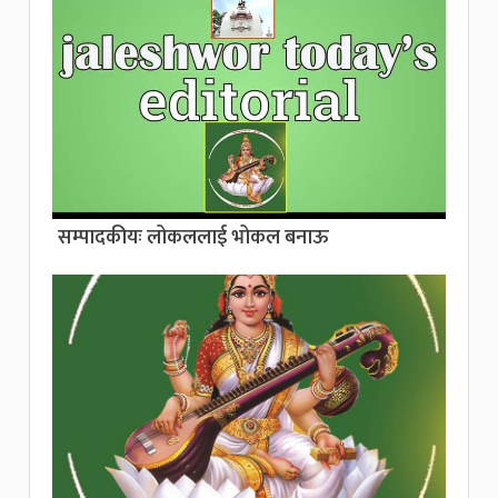
सम्पादकीयः लोकललाई भोकल बनाऊ