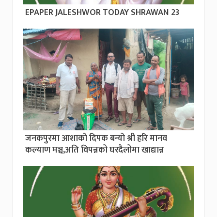
EPAPER JALESHWOR TODAY SHRAWAN 23
जनकपुरमा आशाको दिपक बन्यो श्री हरि मानव
कल्याण मञ्च,अति विपन्नको घरदैलोमा खाद्यान्न