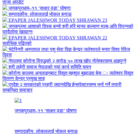
ताजा अपडेट
जनकपुरधाम–११ ‘साक्षर वडा’ घोषणा
सम्पादकीयः लोकललाई भोकल बनाऊ
EPAPER JALESHWOR TODAY SHRAWAN 23
जनकपुरमा आशाको दिपक बन्यो श्री हरि मानव कल्याण मञ्च,अति विपन्नको
घरदैलोमा खाद्यान्न
EPAPER JALESHWOR TODAY SHRAWAN 22
सर्वाधिक पढिएको
भेटेरिनरी अस्पताल तथा पशु सेवा विज्ञ केन्द्र्र जलेश्वरले मनाए विश्व रेविज
दिवस
नेपालमा कोरोना विरुद्धको २ करोड ५० लाख खोप नोभेम्बरसम्म आइपुग्ने
श्री लहेरी समाज नेपालको नयां कार्य समिति चयन
कोरोना कालमा अनलाइनबाट विद्युत महशुल बुझाउदा बेस ः जलेश्वर विद्युत
वितरण केन्द्र प्रमुख साह
प्रदेश २ सरकारको प्रहरी जवानदेखि ईन्सपेक्टरसम्म भर्ना गर्ने तयारी
सम्बन्धित समाचार
जनकपुरधाम–११ ‘साक्षर वडा’ घोषणा
सम्पादकीयः लोकललाई भोकल बनाऊ