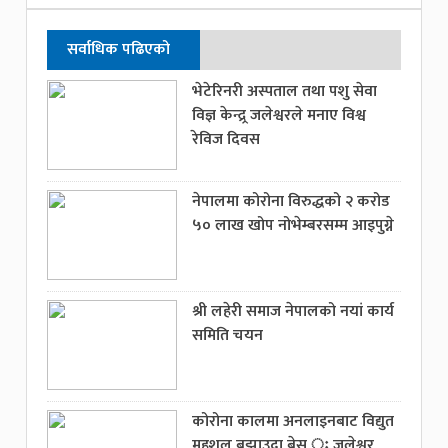
सर्वाधिक पढिएको
भेटेरिनरी अस्पताल तथा पशु सेवा
विज्ञ केन्द्र्र जलेश्वरले मनाए विश्व
रेविज दिवस
नेपालमा कोरोना विरुद्धको २ करोड
५० लाख खोप नोभेम्बरसम्म आइपुग्ने
श्री लहेरी समाज नेपालको नयां कार्य
समिति चयन
कोरोना कालमा अनलाइनबाट विद्युत
महशुल बुझाउदा बेस ः जलेश्वर