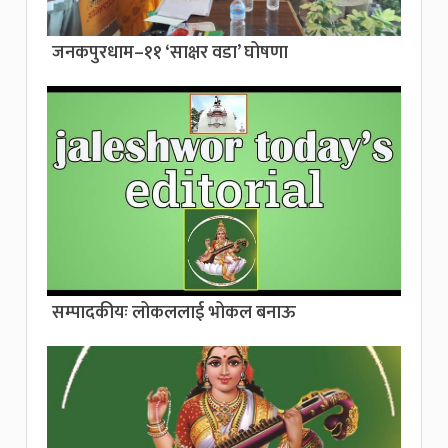
जनकपुरधाम–११ ‘साक्षर वडा’ घोषणा
सम्पादकीयः लोकललाई भोकल बनाऊ