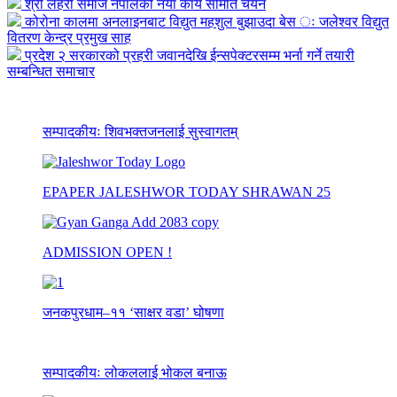
श्री लहेरी समाज नेपालको नयां कार्य समिति चयन
कोरोना कालमा अनलाइनबाट विद्युत महशुल बुझाउदा बेस ः जलेश्वर विद्युत
वितरण केन्द्र प्रमुख साह
प्रदेश २ सरकारको प्रहरी जवानदेखि ईन्सपेक्टरसम्म भर्ना गर्ने तयारी
सम्बन्धित समाचार
सम्पादकीयः शिवभक्तजनलाई सुस्वागतम्
EPAPER JALESHWOR TODAY SHRAWAN 25
ADMISSION OPEN !
जनकपुरधाम–११ ‘साक्षर वडा’ घोषणा
सम्पादकीयः लोकललाई भोकल बनाऊ