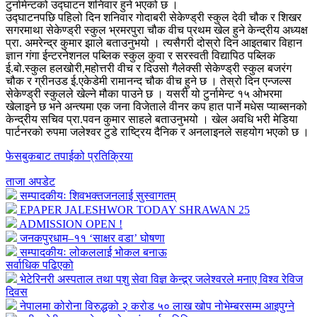
टुर्नामेन्टको उद्घाटन शनिवार हुने भएको छ ।
उद्घाटनपछि पहिलो दिन शनिवार गोदाबरी सेकेण्ड्री स्कुल देवी चौक र शिखर
सगरमाथा सेकेण्ड्री स्कुल भ्रमरपुरा चौक वीच प्रथम खेल हुने केन्द्रीय अध्यक्ष
प्रा. अमरेन्द्र कुमार झाले बताउनुभयो । त्यसैगरी दोस्रो दिन आइतबार विहान
ज्ञान गंगा ईन्टरनेशनल पब्लिक स्कुल कुवा र सरस्वती विद्यापिठ पब्लिक
ई.बो.स्कुल हलखोरी,महोत्तरी वीच र दिउसो गैलेक्सी सेकेण्ड्री स्कुल बजरंग
चौक र ग्रीनउड ई.एकेडेमी रामानन्द चौक वीच हुने छ । तेस्रो दिन एन्जल्स
सेकेण्ड्री स्कुलले खेल्ने मौका पाउने छ । यसरी यो टुर्नामेन्ट १५ ओभरमा
खेलाइने छ भने अन्त्यमा एक जना विजेताले वीनर कप हात पार्ने मधेस प्याब्सनको
केन्द्रीय सचिव प्रा.पवन कुमार साहले बताउनुभयो । खेल अवधि भरी मेडिया
पार्टनरको रुपमा जलेश्वर टुडे राष्ट्रिय दैनिक र अनलाइनले सहयोग भएको छ ।
फेसबुकबाट तपाईको प्रतिक्रिया
ताजा अपडेट
सम्पादकीयः शिवभक्तजनलाई सुस्वागतम्
EPAPER JALESHWOR TODAY SHRAWAN 25
ADMISSION OPEN !
जनकपुरधाम–११ ‘साक्षर वडा’ घोषणा
सम्पादकीयः लोकललाई भोकल बनाऊ
सर्वाधिक पढिएको
भेटेरिनरी अस्पताल तथा पशु सेवा विज्ञ केन्द्र्र जलेश्वरले मनाए विश्व रेविज
दिवस
नेपालमा कोरोना विरुद्धको २ करोड ५० लाख खोप नोभेम्बरसम्म आइपुग्ने