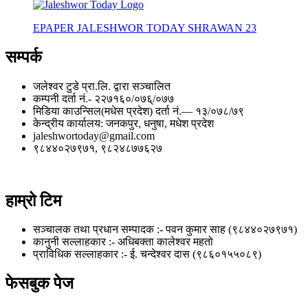
EPAPER JALESHWOR TODAY SHRAWAN 23
सम्पर्क
जलेश्वर टुडे प्रा.लि. द्वारा सञ्चालित
कम्पनी दर्ता नं.- २२७१६०/०७६्/०७७
मिडिया काउन्सिल(मधेस प्रदेश) दर्ता नं.— १३/०७८/७९
केन्द्रीय कार्यालय: जनकपुर, धनुषा, मधेश प्रदेश
jaleshwortoday@gmail.com
९८४४०२७९७१, ९८२४८७७६२७
हाम्रो टिम
सञ्चालक तथा प्रधान सम्पादक :- पवन कुमार साह (९८४४०२७९७१)
कानुनी सल्लाहकार :- अधिबक्ता कालेश्वर महतो
प्राविधिक सल्लाहकार :- ई. चन्देश्वर दास (९८६०१५५०८९)
फेसबुक पेज