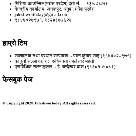
मिडिया काउन्सिल(मधेस प्रदेश) दर्ता नं.— १३/०७८/७९
केन्द्रीय कार्यालय: जनकपुर, धनुषा, मधेश प्रदेश
jaleshwortoday@gmail.com
९८४४०२७९७१, ९८२४८७७६२७
हाम्रो टिम
सञ्चालक तथा प्रधान सम्पादक :- पवन कुमार साह (९८४४०२७९७१)
कानुनी सल्लाहकार :- अधिबक्ता कालेश्वर महतो
प्राविधिक सल्लाहकार :- ई. चन्देश्वर दास (९८६०१५५०८९)
फेसबुक पेज
© Copyright 2020 Jaleshwortoday. All rights reserved.
सस्तो नभई भरपर्दाे वेबसाईट बनाउन सम्पर्क : ९८०१०३५९०५