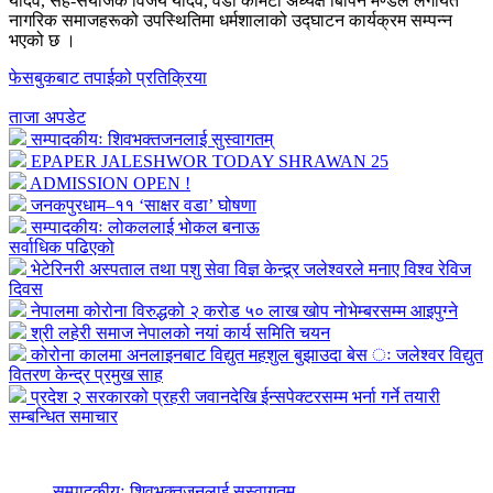
यादव, सह-संयोजक विजय यादव, वडा कमिटी अध्यक्ष बिपिन मण्डल लगायत
नागरिक समाजहरूको उपस्थितिमा धर्मशालाको उद्घाटन कार्यक्रम सम्पन्न
भएको छ ।
फेसबुकबाट तपाईको प्रतिक्रिया
ताजा अपडेट
सम्पादकीयः शिवभक्तजनलाई सुस्वागतम्
EPAPER JALESHWOR TODAY SHRAWAN 25
ADMISSION OPEN !
जनकपुरधाम–११ ‘साक्षर वडा’ घोषणा
सम्पादकीयः लोकललाई भोकल बनाऊ
सर्वाधिक पढिएको
भेटेरिनरी अस्पताल तथा पशु सेवा विज्ञ केन्द्र्र जलेश्वरले मनाए विश्व रेविज
दिवस
नेपालमा कोरोना विरुद्धको २ करोड ५० लाख खोप नोभेम्बरसम्म आइपुग्ने
श्री लहेरी समाज नेपालको नयां कार्य समिति चयन
कोरोना कालमा अनलाइनबाट विद्युत महशुल बुझाउदा बेस ः जलेश्वर विद्युत
वितरण केन्द्र प्रमुख साह
प्रदेश २ सरकारको प्रहरी जवानदेखि ईन्सपेक्टरसम्म भर्ना गर्ने तयारी
सम्बन्धित समाचार
सम्पादकीयः शिवभक्तजनलाई सुस्वागतम्