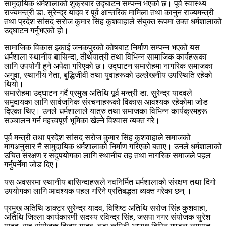
सामुदायिक धर्मशालाको शुक्रबार उद्घाटन सम्पन्न भएको छ। पूर्व स्वास्थ्य
राज्यमन्त्री डा. सुरेन्द्र यादव र पूर्व आन्तरिक मामिला तथा कानुन राज्यमन्त्री
तथा प्रदेश सांसद सरोज कुमार सिंह कुशवाहाले संयुक्त रूपमा उक्त धर्मशालाको
उद्घाटन गर्नुभएको हो।
सामाजिक विकास इकाई जनकपुरको कोषबाट निर्माण सम्पन्न भएको यस
धर्मशाला स्थानीय बासिन्दा, तीर्थयात्री तथा विभिन्न सामाजिक कार्यहरूका
लागि उपयोगी हुने अपेक्षा गरिएको छ। उद्घाटन समारोहमा नागरिक समाजका
अगुवा, स्थानीय नेता, बुद्धिजीवी तथा युवाहरूको उल्लेखनीय उपस्थिति रहेको
थियो।
समारोहमा उद्घाटन गर्दै प्रमुख अतिथि पूर्व मन्त्री डा. सुरेन्द्र यादवले
समुदायका लागि सार्वजनिक संरचनाहरूको विकास आवश्यक रहेकोमा जोड
दिएका थिए। उनले धर्मशालाले यात्रु तथा समाजका विभिन्न कार्यक्रमहरू
सञ्चालन गर्न महत्त्वपूर्ण भूमिका खेल्ने विश्वास व्यक्त गरे।
पूर्व मन्त्री तथा प्रदेश सांसद सरोज कुमार सिंह कुशवाहाले समाजको
मागअनुसार नै सामुदायिक धर्मशालाको निर्माण गरिएको बताए। उनले धर्मशालाको
उचित संरक्षण र सदुपयोगका लागि स्थानीय तह तथा नागरिक समाजले पहल
गर्नुपर्नेमा जोड दिए।
यस अवसरमा स्थानीय बासिन्दाहरूले नवनिर्मित धर्मशालाको संरक्षण तथा दिगो
उपयोगका लागि आवश्यक पहल गरिने प्रतिबद्धता व्यक्त गरेका छन् ।
प्रमुख अतिथि डाक्टर सुरेन्द्र यादव, विशिष्ट अतिथि सरोज सिंह कुशवाहा,
अतिथि जिल्ला कार्यकारणी सदस्य रविन्द्र सिंह, जसपा नगर संयोजक सुरेश