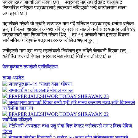
पत्रकारहरु आन्दोलित भएका छन् । पत्रकार महासंघ रौतहट शाखाबाट
सिफारिस गरिएका पत्रकारलाई सदस्यता नदिइएको भन्दै कार्यालयमा ताला
लगाइएको छ ।
महासंघले गरेको यो त्रुटि सच्याउन माग गर्दै शनिबार पत्रकारहरु धर्नामा बसेका
छन् । जिल्ला शाखाका अध्यक्ष रविन्द्रप्रसाद साहले नयाँ सदस्यताका लागि ४२
पत्रकारको नाम सिफारिस गरेका थिए । तर १९ जनाको नाम हटाएर विवरण
सार्वजनिक गरिएपछि पत्रकारहरु आन्दोलित भएका हुन् ।
उनीहरुले माग पूरा नभए महासंघको निर्वाचन हुन नदिने चेतावनी दिएका छन् ।
यहीँ चैत २५ गते नेपाल पत्रकार महासंघको निर्वाचन तोकिएको छ ।
फेसबुकबाट तपाईको प्रतिक्रिया
ताजा अपडेट
जनकपुरधाम–११ ‘साक्षर वडा’ घोषणा
सम्पादकीयः लोकललाई भोकल बनाऊ
EPAPER JALESHWOR TODAY SHRAWAN 23
जनकपुरमा आशाको दिपक बन्यो श्री हरि मानव कल्याण मञ्च,अति विपन्नको
घरदैलोमा खाद्यान्न
EPAPER JALESHWOR TODAY SHRAWAN 22
सर्वाधिक पढिएको
भेटेरिनरी अस्पताल तथा पशु सेवा विज्ञ केन्द्र्र जलेश्वरले मनाए विश्व रेविज
दिवस
नेपालमा कोरोना विरुद्धको २ करोड ५० लाख खोप नोभेम्बरसम्म आइपुग्ने