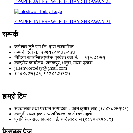
EPAPER JALESHWOR TODAY SHRAWAN 22
EPAPER JALESHWOR TODAY SHRAWAN 21
सम्पर्क
जलेश्वर टुडे प्रा.लि. द्वारा सञ्चालित
कम्पनी दर्ता नं.- २२७१६०/०७६्/०७७
मिडिया काउन्सिल(मधेस प्रदेश) दर्ता नं.— १३/०७८/७९
केन्द्रीय कार्यालय: जनकपुर, धनुषा, मधेश प्रदेश
jaleshwortoday@gmail.com
९८४४०२७९७१, ९८२४८७७६२७
हाम्रो टिम
सञ्चालक तथा प्रधान सम्पादक :- पवन कुमार साह (९८४४०२७९७१)
कानुनी सल्लाहकार :- अधिबक्ता कालेश्वर महतो
प्राविधिक सल्लाहकार :- ई. चन्देश्वर दास (९८६०१५५०८९)
फेसबुक पेज