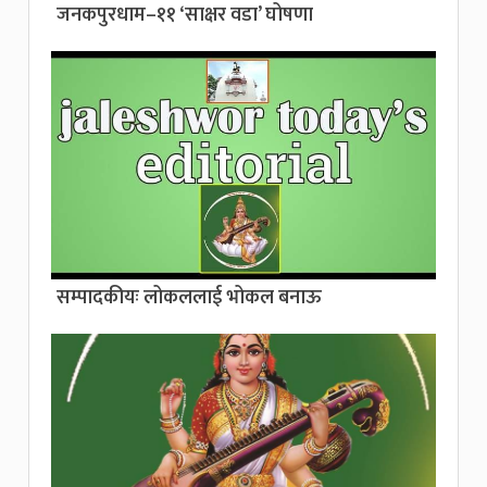
जनकपुरधाम–११ ‘साक्षर वडा’ घोषणा
सम्पादकीयः लोकललाई भोकल बनाऊ