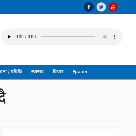
चना / प्रविधि
स्वास्थ्य
विचार
Epaper
दै