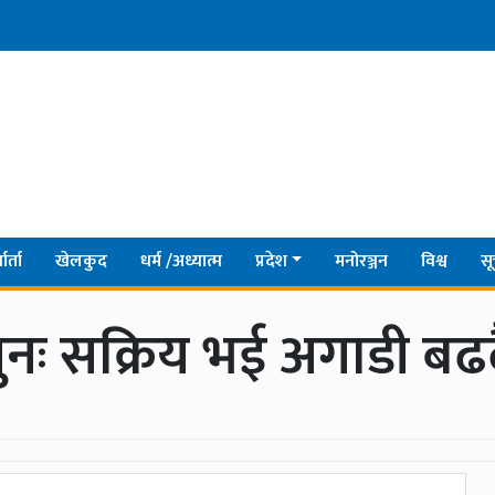
ार्ता
खेलकुद
धर्म /अध्यात्म
प्रदेश
मनोरञ्जन
विश्व
सू
 पुनः सक्रिय भई अगाडी बढ