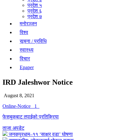
प्रदेश ५
प्रदेश ६
प्रदेश ७
मनोरञ्जन
विश्व
सूचना / प्रविधि
स्वास्थ्य
विचार
Epaper
IRD Jaleshwor Notice
August 8, 2021
Online-Notice _1_
फेसबुकबाट तपाईको प्रतिक्रिया
ताजा अपडेट
जनकपुरधाम–११ ‘साक्षर वडा’ घोषणा