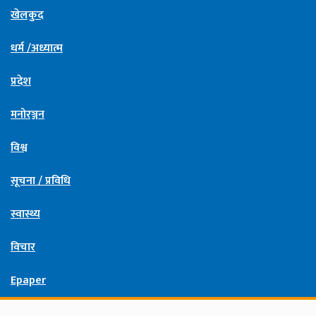
खेलकुद
धर्म /अध्यात्म
प्रदेश
मनोरञ्जन
विश्व
सूचना / प्रविधि
स्वास्थ्य
विचार
Epaper