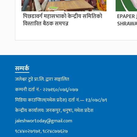
पिछडावर्ग महासभाको केन्द्रीय समितिको
EPAPER
विस्तारित बैठक समपन्न
SHRAWA
सम्पर्क
जलेश्वर टुडे प्रा.लि. द्वारा सञ्चालित
कम्पनी दर्ता नं.- २२७१६०/०७६्/०७७
मिडिया काउन्सिल(मधेस प्रदेश) दर्ता नं.— १३/०७८/७९
केन्द्रीय कार्यालय: जनकपुर, धनुषा, मधेश प्रदेश
jaleshwortoday@gmail.com
९८४४०२७९७१, ९८२४८७७६२७