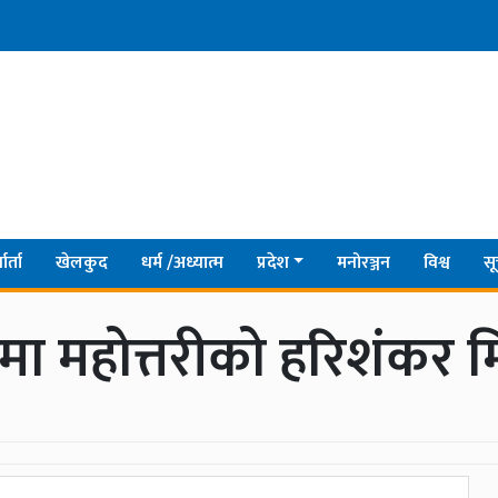
ार्ता
खेलकुद
धर्म /अध्यात्म
प्रदेश
मनोरञ्जन
विश्व
सू
मुखमा महोत्तरीको हरिशंकर 