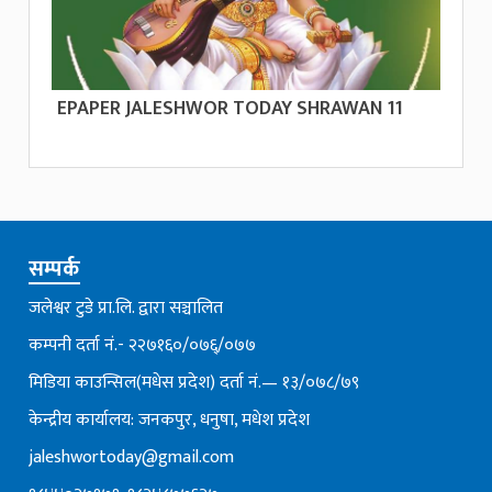
EPAPER JALESHWOR TODAY SHRAWAN 11
सम्पर्क
जलेश्वर टुडे प्रा.लि. द्वारा सञ्चालित
कम्पनी दर्ता नं.- २२७१६०/०७६्/०७७
मिडिया काउन्सिल(मधेस प्रदेश) दर्ता नं.— १३/०७८/७९
केन्द्रीय कार्यालय: जनकपुर, धनुषा, मधेश प्रदेश
jaleshwortoday@gmail.com