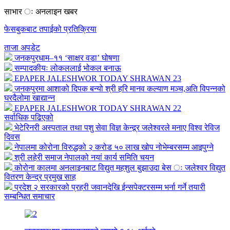
साभार ः अनलाइन खबर
फेसबुकबाट तपाईको प्रतिक्रिया
ताजा अपडेट
जनकपुरधाम–११ ‘साक्षर वडा’ घोषणा
सम्पादकीयः लोकललाई भोकल बनाऊ
EPAPER JALESHWOR TODAY SHRAWAN 23
जनकपुरमा आशाको दिपक बन्यो श्री हरि मानव कल्याण मञ्च,अति विपन्नको
घरदैलोमा खाद्यान्न
EPAPER JALESHWOR TODAY SHRAWAN 22
सर्वाधिक पढिएको
भेटेरिनरी अस्पताल तथा पशु सेवा विज्ञ केन्द्र्र जलेश्वरले मनाए विश्व रेविज
दिवस
नेपालमा कोरोना विरुद्धको २ करोड ५० लाख खोप नोभेम्बरसम्म आइपुग्ने
श्री लहेरी समाज नेपालको नयां कार्य समिति चयन
कोरोना कालमा अनलाइनबाट विद्युत महशुल बुझाउदा बेस ः जलेश्वर विद्युत
वितरण केन्द्र प्रमुख साह
प्रदेश २ सरकारको प्रहरी जवानदेखि ईन्सपेक्टरसम्म भर्ना गर्ने तयारी
सम्बन्धित समाचार