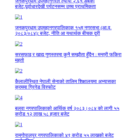
जनकपुरधाम उपमहानगरले ल्यायो २.६५ अर्बको
बजेट,पूर्वाधारदेखी पर्यटनसम्म उच्च प्राथमिकता
जनकपुरधाम उपमहानगरपालिकाक १५म् नगरसभा (आ.व.
२०८३/०८४): बजेट, नीति आ यथार्थक बीचक दूरी
सरसफाइ र खाद्य गुणस्तरमा कुनै सम्झौता हुँदैन : मन्त्री फकिरा
महतो
कैलालीस्थित नेपाली सेनाको तालिम शिक्षालयमा अभ्यासका
क्रममा ग्रिनेड विस्फोट
बलवा नगरपालिकाको आर्थिक वर्ष २०८३।०८४ को लागी ५५
करोड १२ लाख ५८ हजार बजेट
रामगोपालपुर नगरपालिकाको ४९ करोड ५५ लाखको बजेट