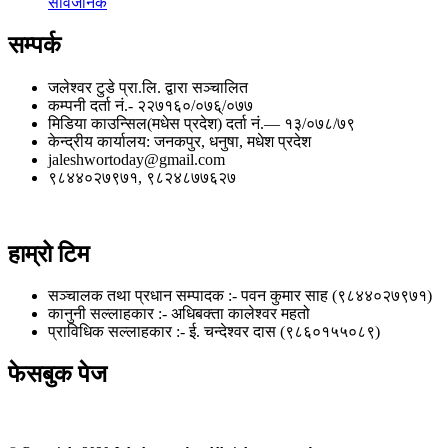
सार्वजनिक
सम्पर्क
जलेश्वर टुडे प्रा.लि. द्वारा सञ्चालित
कम्पनी दर्ता नं.- २२७१६०/०७६्/०७७
मिडिया काउन्सिल(मधेस प्रदेश) दर्ता नं.— १३/०७८/७९
केन्द्रीय कार्यालय: जनकपुर, धनुषा, मधेश प्रदेश
jaleshwortoday@gmail.com
९८४४०२७९७१, ९८२४८७७६२७
हाम्रो टिम
सञ्चालक तथा प्रधान सम्पादक :- पवन कुमार साह (९८४४०२७९७१)
कानुनी सल्लाहकार :- अधिबक्ता कालेश्वर महतो
प्राविधिक सल्लाहकार :- ई. चन्देश्वर दास (९८६०१५५०८९)
फेसबुक पेज