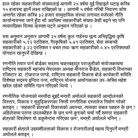
हाल रहेका सहकारीको संख्यालाई आगामी २५ वर्षमा दुई तिहाइले घटाइ करिब
१५ हजारमा झार्ने लक्ष्य राखिएको छ । आगामी ५ वर्षमा गरिबी निवारण कोष
अन्तर्गत रहेका करिब ३२ हजार सामुदायिक संस्था लगायत मर्जरको नीति
कार्यान्वयनमा जाने हुँदा सो अवधिमा सहकारीको संख्या केही बढ्ने भए पनि
त्यसपछिका दिनमा क्रमश घट्ने अनुमान गरिएको छ ।
यस अनुमान अनुसार आगामी २५ वर्षमा कुल गार्हस्थ मूल्य अभिवृद्धिमा कृषि
सहकारीको ५.९२ प्रतिशत, गैरकृषिको ५.४१ प्रतिशत, सेवा सम्बन्धी
सहकारीको ३.२२ प्रतिशत र बचत तथा ऋण सहकारीको ०.४५ प्रतिशतको
योगदान रहनुपर्ने देखिन्छ ।
रणनीति तयार पार्न बोर्डका सदस्य चक्रबहादुर पराजुलीको संयोजकत्वमा
राष्ट्रिय सहकारी महासंघ नेपालका अध्यक्ष मीनराज कँडेल, सहकारी विभागका
रजिष्टार डा. टोकराज पाण्डे, राष्ट्रिय सहकारी विकास बोर्ड कार्यकारी समिति
विशेषज्ञ सदस्य इन्दिरा पन्त, राष्ट्रिय योजना आयोगकाका उप–सचिव महेश
खरेल रहेको समिति गठन गरिएको थियो ।
रणनीतिक योजनाको मस्यौदा बुझ्दै मन्त्री अर्यालले सहकारी आन्दोलनको
विस्तार, विकास र सुदृढिकरणका निम्ती रणनीतिक दस्तावेज निर्माण गरेको
बताइन् । ‘सहकारी क्षेत्रको विकासको अवस्था, त्यसका सबल पक्षहरु के छन् ?
अहिलेसम्म प्राप्त उपलब्धीहरु के छन् भन्ने कुराको चर्चा गर्दै समग्र सहकारी
क्षेत्रको विश्लेषण यो डकुमेन्टमा गरिएका छन’, मन्त्री अर्यालले भनिन् ।
सहकारी क्षेत्रले उद्यमशीलताको विकास र रोजगारीलाई महत्व दिनुपर्ने मन्त्री
अर्यालले बताइन् ।