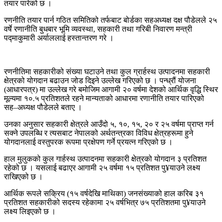
तयार पारेको छ ।
रणनीति तयार पार्न गठित समितिको तर्फबाट बोर्डका सहअध्यक्ष दक्ष पौडेलले २५
वर्षे रणानीति बुधबार भूमि व्यवस्था, सहकारी तथा गरिबी निवारण मन्त्री
पद्माकुमारी अर्याललाई हस्तान्तरण गरे ।
रणनीतिमा सहकारीको संख्या घटाउने तथा कुल ग्रार्हस्थ उत्पादनमा सहकारी
क्षेत्रको योगदान बढाउन जोड दिइने उल्लेख गरिएको छ । पन्ध्रौं योजना
(आधारपत्र) मा उल्लेख गरे बमोजिम आगामी २० वर्षमा देशको आर्थिक वृद्धि स्थिर
मूल्यमा १०.५ प्रतिशतले रहने मान्यताको आधारमा रणानीति तयार पारिएको
सह–अध्यक्ष पौडेलले बताए ।
उनका अनुसार सहकारी क्षेत्रले आउँदो ५, १०, १५, २० र २५ वर्षमा प्राप्त गर्न
सक्ने उपलब्धि र त्यसबाट नेपालको अर्थतन्त्रका विविध क्षेत्रहरूमा हुने
योगदानलाई वस्तुपरक रूपमा प्रक्षेपण गर्ने प्रयत्न गरिएको छ ।
हाल मुलुकको कुल गार्हस्थ उत्पादनमा सहकारी क्षेत्रको योगदान ३ प्रतिशत
रहेको छ । यसलाई बढाएर आगामी २५ वर्षमा १५ प्रतिशत पु¥याउने लक्ष्य
राखिएको छ ।
आर्थिक रूपले सक्रिय (१५ वर्षदेखि माथिका) जनसंख्याको हाल करिब ३१
प्रतिशत सहकारीको सदस्य रहेकामा २५ वर्षभित्र ७५ प्रतिशतमा पु¥याउने
लक्ष्य लिइएको छ ।