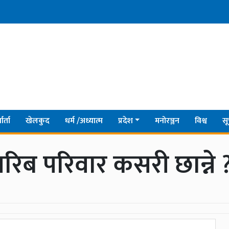
ार्ता
खेलकुद
धर्म /अध्यात्म
प्रदेश
मनोरञ्जन
विश्व
सू
रिब परिवार कसरी छान्ने 