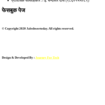
प्राविधिक सल्लाहकार :- ई. चन्देश्वर दास (९८६०१५५०८९)
फेसबुक पेज
© Copyright 2020 Jaleshwortoday. All rights reserved.
नभई भरपर्दाे वेबसाईट बनाउन सम्पर्क : ९८०१०३५९०५
Design & Developed By :
Journey For Tech