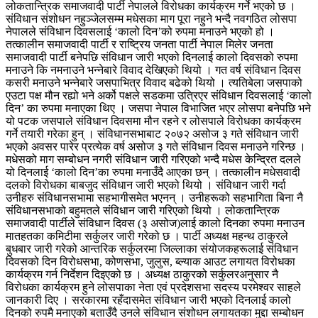
लोकतान्त्रिक समाजवादी पार्टी नेपालले विरोधका कार्यक्रम गर्ने भएको छ ।
संविधान संशोधन नहुञ्जेलसम्म मधेसका माग पूरा नहुने भन्दै नवगठित लोसपा
नेपालले संविधान दिवसलाई ‘कालो दिन’को रुपमा मनाउने भएको हो ।
तत्कालीन समाजवादी पार्टी र राष्ट्रिय जनता पार्टी नेपाल मिलेर जनता
समाजवादी पार्टी बनेपछि संविधान जारी भएको दिनलाई कालो दिवसको रुपमा
मनाउने कि नमनाउने भन्नेबारे विवाद देखिएको थियो । गत वर्ष संविधान दिवस
कसरी मनाउने भन्नेबारे जसपाभित्र विवाद बढेको थियो । त्यतिबेला जसपाको
एउटा पक्ष मौन रह्यो भने अर्को पक्षले सडकमा उत्रिएर संविधान दिवसलाई ‘कालो
दिन’ का रुपमा मनाएका थिए । जसपा नेपाल विभाजित भएर लोसपा बनेपछि भने
यो पटक जसपाले संविधान दिवसमा मौन रहने र लोसपाले विरोधका कार्यक्रम
गर्ने तयारी गरेका हुन् । संविधानसभाबाट २०७२ असोज ३ गते संविधान जारी
भएको अवसर पारेर प्रत्येक वर्ष असोज ३ गते संविधान दिवस मनाउने गरिन्छ ।
मधेसको माग सम्बोधन नगरी संविधान जारी गरिएको भन्दै मधेस केन्द्रित दलले
यो दिनलाई ‘कालो दिन’का रुपमा मनाउँदै आएका छन् । तत्कालीन मधेसवादी
दलको विरोधका बाबजुद संविधान जारी भएको थियो । संविधान जारी गर्दा
उनीहरु संविधानसभामा सहभागीसमेत भएनन् । उनीहरूको सहभागिता बिना नै
संविधानसभाको बहुमतले संविधान जारी गरिएको थियो । लोकतान्त्रिक
समाजवादी पार्टीले संविधान दिवस (३ असोज)लाई कालो दिनका रुपमा मनाउन
मातहतका कमिटीमा सर्कुलर जारी गरेको छ । पार्टी अध्यक्ष महन्थ ठाकुरले
बुधबार जारी गरेको आन्तरिक सर्कुलरमा जिल्लाका संयोजकहरूलाई संविधान
दिवसको दिन विरोधसभा, कोणसभा, जुलुस, ब्ल्याक आउट लगायत विरोधका
कार्यक्रम गर्न निर्देशन दिइएको छ । अध्यक्ष ठाकुरको सर्कुलरअनुसार नै
विरोधका कार्यक्रम हुने लोसपाका नेता एवं प्रदेशसभा सदस्य परमेश्वर साहले
जानकारी दिए । सरकारमा रहँदासमेत संविधान जारी भएको दिनलाई कालो
दिनको रुपमै मनाएको बताउँदै उनले संविधान संशोधन लगायतका मुद्दा सम्बोधन