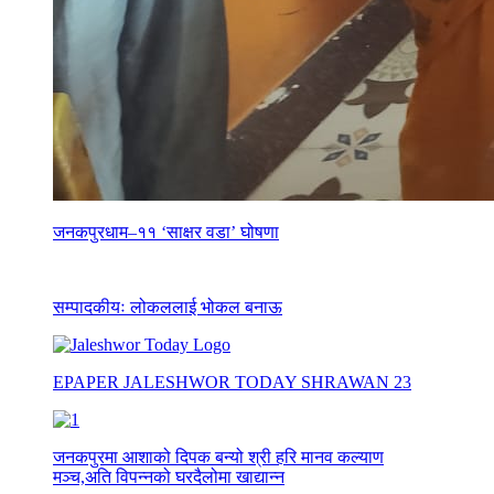
जनकपुरधाम–११ ‘साक्षर वडा’ घोषणा
सम्पादकीयः लोकललाई भोकल बनाऊ
EPAPER JALESHWOR TODAY SHRAWAN 23
जनकपुरमा आशाको दिपक बन्यो श्री हरि मानव कल्याण
मञ्च,अति विपन्नको घरदैलोमा खाद्यान्न