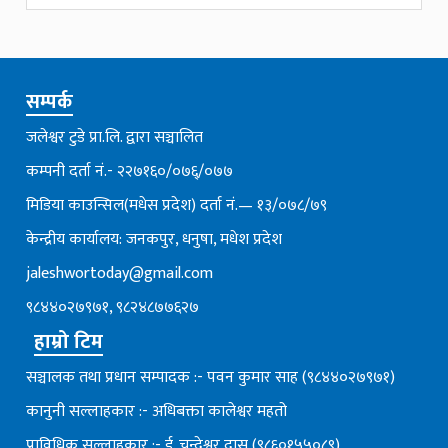
सम्पर्क
जलेश्वर टुडे प्रा.लि. द्वारा सञ्चालित
कम्पनी दर्ता नं.- २२७१६०/०७६्/०७७
मिडिया काउन्सिल(मधेस प्रदेश) दर्ता नं.— १३/०७८/७९
केन्द्रीय कार्यालय: जनकपुर, धनुषा, मधेश प्रदेश
jaleshwortoday@gmail.com
९८४४०२७९७१, ९८२४८७७६२७
हाम्रो टिम
सञ्चालक तथा प्रधान सम्पादक :- पवन कुमार साह (९८४४०२७९७१)
कानुनी सल्लाहकार :- अधिबक्ता कालेश्वर महतो
प्राविधिक सल्लाहकार :- ई. चन्देश्वर दास (९८६०१५५०८९)