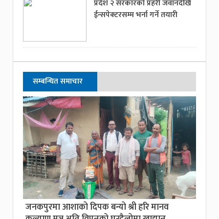
प्रदेश २ सरकारको प्रहरी जवानदेखि
ईन्सपेक्टरसम्म भर्ना गर्ने तयारी
सम्बन्धित समाचार
जनकपुरमा आशाको दिपक बन्यो श्री हरि मानव
कल्याण मञ्च,अति विपन्नको घरदैलोमा खाद्यान्न