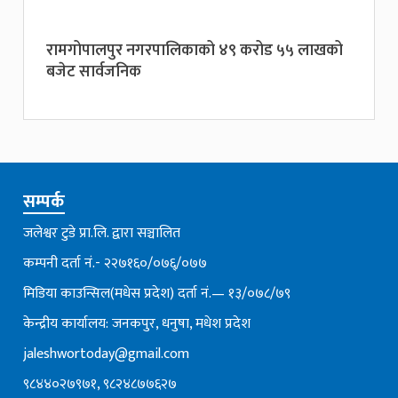
रामगोपालपुर नगरपालिकाको ४९ करोड ५५ लाखको
बजेट सार्वजनिक
सम्पर्क
जलेश्वर टुडे प्रा.लि. द्वारा सञ्चालित
कम्पनी दर्ता नं.- २२७१६०/०७६्/०७७
मिडिया काउन्सिल(मधेस प्रदेश) दर्ता नं.— १३/०७८/७९
केन्द्रीय कार्यालय: जनकपुर, धनुषा, मधेश प्रदेश
jaleshwortoday@gmail.com
९८४४०२७९७१, ९८२४८७७६२७