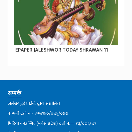
EPAPER JALESHWOR TODAY SHRAWAN 11
सम्पर्क
जलेश्वर टुडे प्रा.लि. द्वारा सञ्चालित
कम्पनी दर्ता नं.- २२७१६०/०७६्/०७७
मिडिया काउन्सिल(मधेस प्रदेश) दर्ता नं.— १३/०७८/७९