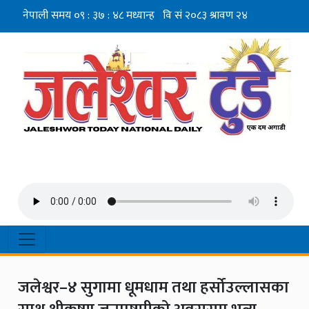
जलेश्वर–४ सुगामा धूमधाम तथा हर्सोउल्लासका