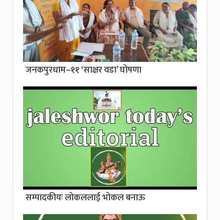
जनकपुरधाम–११ ‘साक्षर वडा’ घोषणा
सम्पादकीयः लोकललाई भोकल बनाऊ