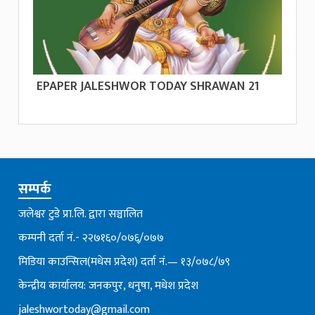
EPAPER JALESHWOR TODAY SHRAWAN 21
सम्पर्क
जलेश्वर टुडे प्रा.लि. द्वारा सञ्चालित
कम्पनी दर्ता नं.- २२७१६०/०७६्/०७७
मिडिया काउन्सिल(मधेस प्रदेश) दर्ता नं.— १३/०७८/७९
केन्द्रीय कार्यालय: जनकपुर, धनुषा, मधेश प्रदेश
jaleshwortoday@gmail.com