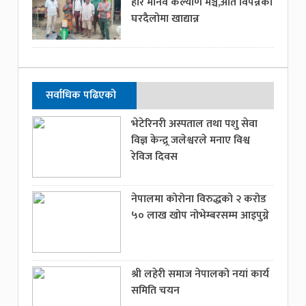
हरि मानव कल्याण मञ्च,अति विपन्नको
घरदैलोमा खाद्यान्न
सर्वाधिक पढिएको
भेटेरिनरी अस्पताल तथा पशु सेवा
विज्ञ केन्द्र्र जलेश्वरले मनाए विश्व
रेविज दिवस
नेपालमा कोरोना विरुद्धको २ करोड
५० लाख खोप नोभेम्बरसम्म आइपुग्ने
श्री लहेरी समाज नेपालको नयां कार्य
समिति चयन