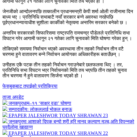
आगामी फागुन २१ गतेका लागि चुनावको मिति तय भएको हो ।
जेनजीको आन्दोलनपछि तत्कालीन प्रधानमन्त्री केपी शर्मा ओली राजीनामा दिन
बाध्य भए । प्रतिनिधि सभाबाटै नयाँ सरकार बन्ने अवस्था नरहेपछि
पूर्वप्रधानन्यायाधीश सुशीला कार्कीको नेतृत्वमा अन्तरिम सरकार बनेको छ ।
अन्तरिम सरकारको सिफारिसमा राष्ट्रपति रामचन्द्र पौडेलले प्रतिनिधि सभा
विघटन गरेर आगामी फागुन २१ गतेका लागि चुनावको मिति घोषणा गरेका हुन् ।
तोकिएको समयमा निर्वाचन भएको अवस्थामा तीन तहको निर्वाचन तीन वटै
चरणमा हुने वातावरण बन्ने निर्वाचन आयोगका अधिकारीहरू बताउँछन् ।
उनीहरू एकै पटक तीन तहको निर्वाचन गराउनेबारे छलफलमा थिए । तर,
प्रतिनिधि सभा विघटन भएर निर्वाचनको मिति तय भएपछि तीन तहको चुनाव
तीन चरणमा नै हुने वातावरण सिर्जना भएको हो ।
फेसबुकबाट तपाईको प्रतिक्रिया
ताजा अपडेट
जनकपुरधाम–११ ‘साक्षर वडा’ घोषणा
सम्पादकीयः लोकललाई भोकल बनाऊ
EPAPER JALESHWOR TODAY SHRAWAN 23
जनकपुरमा आशाको दिपक बन्यो श्री हरि मानव कल्याण मञ्च,अति विपन्नको
घरदैलोमा खाद्यान्न
EPAPER JALESHWOR TODAY SHRAWAN 22