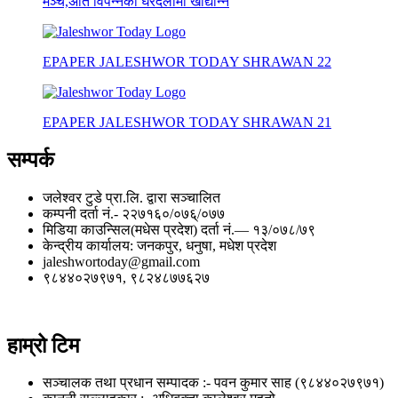
मञ्च,अति विपन्नको घरदैलोमा खाद्यान्न
EPAPER JALESHWOR TODAY SHRAWAN 22
EPAPER JALESHWOR TODAY SHRAWAN 21
सम्पर्क
जलेश्वर टुडे प्रा.लि. द्वारा सञ्चालित
कम्पनी दर्ता नं.- २२७१६०/०७६्/०७७
मिडिया काउन्सिल(मधेस प्रदेश) दर्ता नं.— १३/०७८/७९
केन्द्रीय कार्यालय: जनकपुर, धनुषा, मधेश प्रदेश
jaleshwortoday@gmail.com
९८४४०२७९७१, ९८२४८७७६२७
हाम्रो टिम
सञ्चालक तथा प्रधान सम्पादक :- पवन कुमार साह (९८४४०२७९७१)