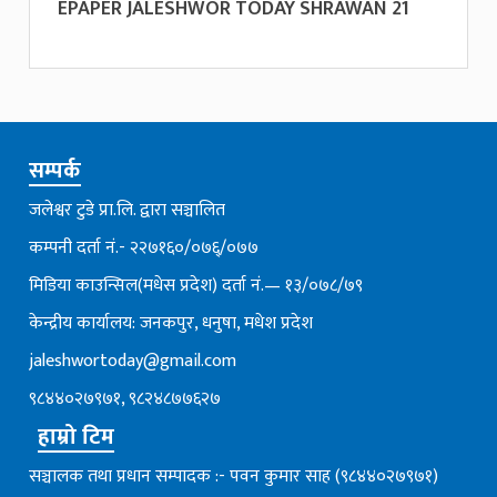
EPAPER JALESHWOR TODAY SHRAWAN 21
सम्पर्क
जलेश्वर टुडे प्रा.लि. द्वारा सञ्चालित
कम्पनी दर्ता नं.- २२७१६०/०७६्/०७७
मिडिया काउन्सिल(मधेस प्रदेश) दर्ता नं.— १३/०७८/७९
केन्द्रीय कार्यालय: जनकपुर, धनुषा, मधेश प्रदेश
jaleshwortoday@gmail.com
९८४४०२७९७१, ९८२४८७७६२७
हाम्रो टिम
सञ्चालक तथा प्रधान सम्पादक :- पवन कुमार साह (९८४४०२७९७१)