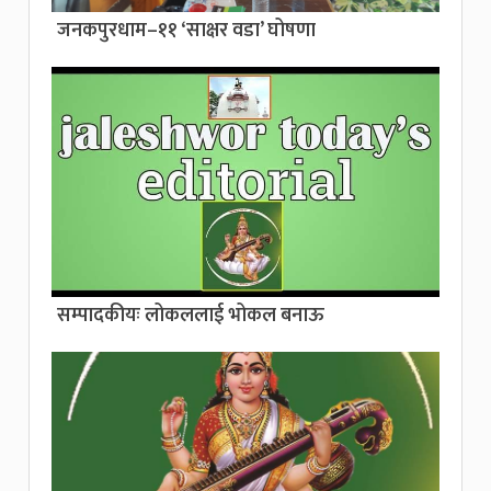
जनकपुरधाम–११ ‘साक्षर वडा’ घोषणा
सम्पादकीयः लोकललाई भोकल बनाऊ