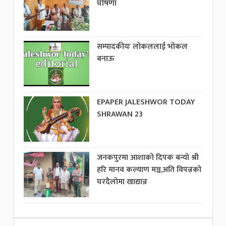
घोषणा
सम्पादकीयः लोकललाई भोकल
बनाऊ
EPAPER JALESHWOR TODAY
SHRAWAN 23
जनकपुरमा आशाको दिपक बन्यो श्री
हरि मानव कल्याण मञ्च,अति विपन्नको
घरदैलोमा खाद्यान्न