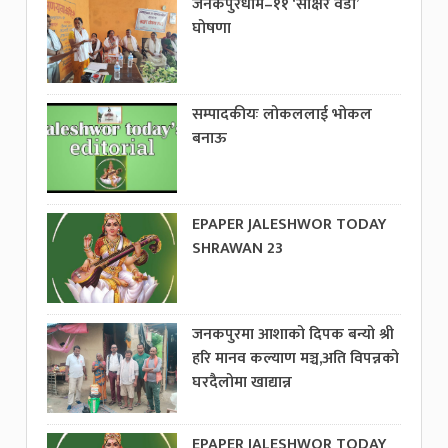
जनकपुरधाम–११ ‘साक्षर वडा’
घोषणा
सम्पादकीयः लोकललाई भोकल
बनाऊ
EPAPER JALESHWOR TODAY
SHRAWAN 23
जनकपुरमा आशाको दिपक बन्यो श्री
हरि मानव कल्याण मञ्च,अति विपन्नको
घरदैलोमा खाद्यान्न
EPAPER JALESHWOR TODAY