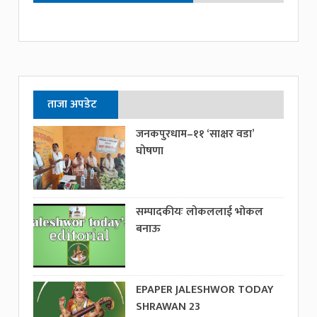
ताजा अपडेट
जनकपुरधाम–११ ‘साक्षर वडा’
घोषणा
सम्पादकीयः लोकललाई भोकल
बनाऊ
EPAPER JALESHWOR TODAY
SHRAWAN 23