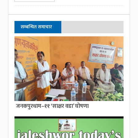
सम्बन्धित समाचार
जनकपुरधाम–११ ‘साक्षर वडा’ घोषणा