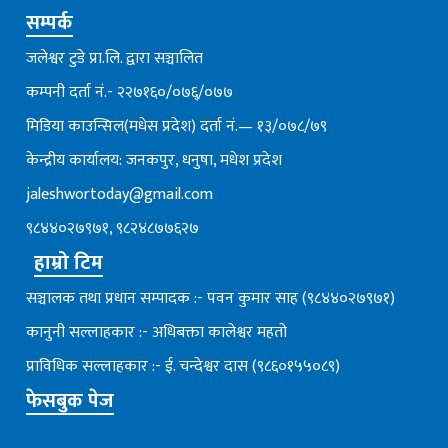
सम्पर्क
जलेश्वर टुडे प्रा.लि. द्वारा सञ्चालित
कम्पनी दर्ता नं.- २२७१६०/०७६्/०७७
मिडिया काउन्सिल(मधेस प्रदेश) दर्ता नं.— १३/०७८/७९
केन्द्रीय कार्यालय: जनकपुर, धनुषा, मधेश प्रदेश
jaleshwortoday@gmail.com
९८४४०२७९७१, ९८२४८७७६२७
हाम्रो टिम
सञ्चालक तथा प्रधान सम्पादक :- पवन कुमार साह (९८४४०२७९७१)
कानुनी सल्लाहकार :- अधिबक्ता कालेश्वर महतो
प्राविधिक सल्लाहकार :- ई. चन्देश्वर दास (९८६०१५५०८९)
फेसबुक पेज