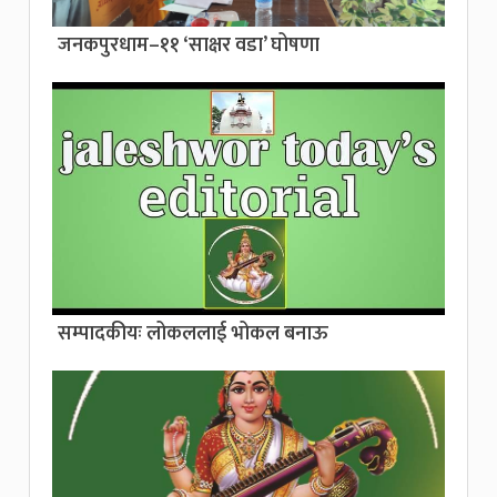
जनकपुरधाम–११ ‘साक्षर वडा’ घोषणा
सम्पादकीयः लोकललाई भोकल बनाऊ