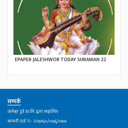
EPAPER JALESHWOR TODAY SHRAWAN 22
सम्पर्क
जलेश्वर टुडे प्रा.लि. द्वारा सञ्चालित
कम्पनी दर्ता नं.- २२७१६०/०७६्/०७७