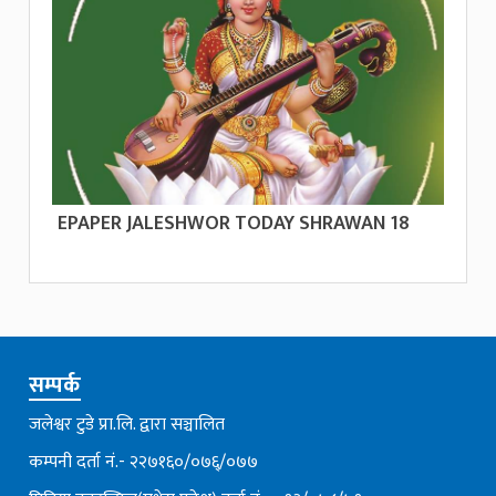
EPAPER JALESHWOR TODAY SHRAWAN 18
सम्पर्क
जलेश्वर टुडे प्रा.लि. द्वारा सञ्चालित
कम्पनी दर्ता नं.- २२७१६०/०७६्/०७७