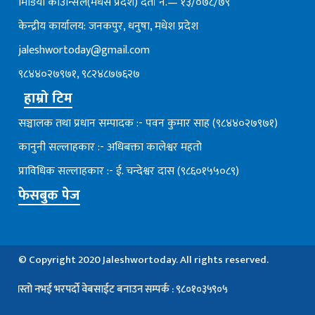
मिडिया काउन्सिल(मधेस प्रदेश) दर्ता नं.— १३/०७८/७९
केन्द्रीय कार्यालय: जनकपुर, धनुषा, मधेश प्रदेश
jaleshwortoday@gmail.com
९८४४०२७९७१, ९८२४८७७६२७
हाम्रो टिम
सञ्चालक तथा प्रधान सम्पादक :- पवन कुमार साह (९८४४०२७९७१)
कानुनी सल्लाहकार :- अधिबक्ता कालेश्वर महतो
प्राविधिक सल्लाहकार :- ई. चन्देश्वर दास (९८६०१५५०८९)
फेसबुक पेज
© Copyright 2020 Jaleshwortoday. All rights reserved.
 नभई भरपर्दाे वेबसाईट बनाउन सम्पर्क : ९८०१०३५९०५