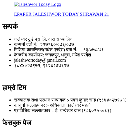
EPAPER JALESHWOR TODAY SHRAWAN 21
सम्पर्क
जलेश्वर टुडे प्रा.लि. द्वारा सञ्चालित
कम्पनी दर्ता नं.- २२७१६०/०७६्/०७७
मिडिया काउन्सिल(मधेस प्रदेश) दर्ता नं.— १३/०७८/७९
केन्द्रीय कार्यालय: जनकपुर, धनुषा, मधेश प्रदेश
jaleshwortoday@gmail.com
९८४४०२७९७१, ९८२४८७७६२७
हाम्रो टिम
सञ्चालक तथा प्रधान सम्पादक :- पवन कुमार साह (९८४४०२७९७१)
कानुनी सल्लाहकार :- अधिबक्ता कालेश्वर महतो
प्राविधिक सल्लाहकार :- ई. चन्देश्वर दास (९८६०१५५०८९)
फेसबुक पेज