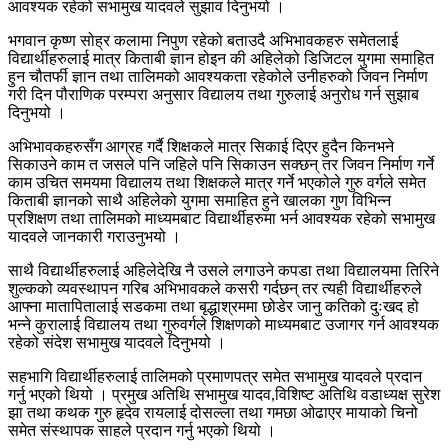
आवश्यक रहेको सभामुख यादवले सुझाव दिनुभयो ।
भगवान कृष्ण सोह्र कलामा निपुण रहेको बताउदै अभिभावकहरु समेतलाई
विद्यार्थीहरुलाई मात्र किताबी ज्ञान होइन की अहिलेको डिजिटल युगमा समाहित
हुन चौतर्फी ज्ञान तथा तालिमको आवश्यकता रहेकोले उनीहरुको जिवन निर्माण
गरी दिन पौराणिक परम्परा अनुसार विद्यालय तथा गुरुलाई अनुरोध गर्न सुझाब
दिनुभयो ।
अभिभावकहरुसँग आग्रह गर्दै शिक्षकले मात्र सिकाई दिएर हुदैन किनभने
सिकाउने काम त जसले पनि जहिले पनि सिकाउन सक्छन् तर जिवन निर्माण गर्ने
काम उचित समयमा विद्यालय तथा शिक्षकले मात्र गर्ने भएकोले गुरु वर्गले समेत
किताबी ज्ञानको साथै अहिलेको युगमा समाहित हुने खालका गुण विभिन्न
प्रशिक्षण तथा तालिमको माध्यमबाट विद्यार्थीहरुमा भर्न आवश्यक रहेको सभामुख
यादवले जानकारी गराउनुभयो ।
साथै विद्यार्थीहरुलाई अहिलेदेखि नै उसले लगाउने कपडा तथा विद्यालयमा तिरिने
शुल्कको व्यवस्थापन गरिब अभिभावकले कसरी गर्दछन् तर त्यही विद्यार्थीहरुले
आफ्ना मातापितालाई सडकमा तथा बृद्धाश्रममा छोडेर जानु कतिको दुःखद हो
भन्ने कुरालाई विद्यालय तथा गुरुवर्गले शिक्षणको माध्यमबाट उजागर गर्न आवश्यक
रहेको संदेश सभामुख यादवले दिनुभयो ।
सहभागि विद्यार्थीहरुलाई तालिमको प्रमाणपत्र समेत सभामुख यादवले प्रदान
गर्नु भएको थियो । प्रमुख अतिथि सभामुख यादव,विशिष्ट अतिथि वडाध्यक्ष सुरेश
झा तथा कथक गुरु हृदेव रायलाई दोसल्ला तथा गमछा ओढाएर मायाको चिनो
समेत संस्थापक साहले प्रदान गर्नु भएको थियो ।