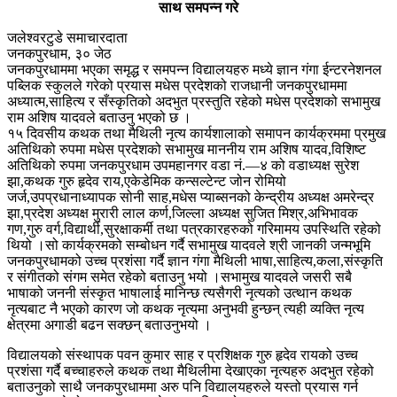
साथ समपन्न गरे
जलेश्वरटुडे समाचारदाता
जनकपुरधाम, ३० जेठ
जनकपुरधाममा भएका समृद्ध र समपन्न विद्यालयहरु मध्ये ज्ञान गंगा ईन्टरनेशनल
पब्लिक स्कुलले गरेको प्रयास मधेस प्रदेशको राजधानी जनकपुरधाममा
अध्यात्म,साहित्य र सँस्कृतिको अदभुत प्रस्तुति रहेको मधेस प्रदेशको सभामुख
राम अशिष यादवले बताउनु भएको छ ।
१५ दिवसीय कथक तथा मैथिली नृत्य कार्यशालाको समापन कार्यक्रममा प्रमुख
अतिथिको रुपमा मधेस प्रदेशको सभामुख माननीय राम अशिष यादव,विशिष्ट
अतिथिको रुपमा जनकपुरधाम उपमहानगर वडा नं.—४ को वडाध्यक्ष सुरेश
झा,कथक गुरु हृदेव राय,एकेडेमिक कन्सल्टेन्ट जोन रोमियो
जर्ज,उपप्रधानाध्यापक सोनी साह,मधेस प्याब्सनको केन्द्रीय अध्यक्ष अमरेन्द्र
झा,प्रदेश अध्यक्ष मुरारी लाल कर्ण,जिल्ला अध्यक्ष सुजित मिश्र,अभिभावक
गण,गुरु वर्ग,विद्यार्थी,सुरक्षाकर्मी तथा पत्रकारहरुको गरिमामय उपस्थिति रहेको
थियो ।सो कार्यक्रमको सम्बोधन गर्दै सभामुख यादवले श्री जानकी जन्मभूमि
जनकपुरधामको उच्च प्रशंसा गर्दै ज्ञान गंगा मैथिली भाषा,साहित्य,कला,संस्कृति
र संगीतको संगम समेत रहेको बताउनु भयो ।सभामुख यादवले जसरी सबै
भाषाको जननी संस्कृत भाषालाई मानिन्छ त्यसैगरी नृत्यको उत्थान कथक
नृत्यबाट नै भएको कारण जो कथक नृत्यमा अनुभवी हुन्छन् त्यही व्यक्ति नृत्य
क्षेत्रमा अगाडी बढन सक्छन् बताउनुभयो ।
विद्यालयको संस्थापक पवन कुमार साह र प्रशिक्षक गुरु हृदेव रायको उच्च
प्रशंसा गर्दै बच्चाहरुले कथक तथा मैथिलीमा देखाएका नृत्यहरु अदभुत रहेको
बताउनुको साथै जनकपुरधाममा अरु पनि विद्यालयहरुले यस्तो प्रयास गर्न