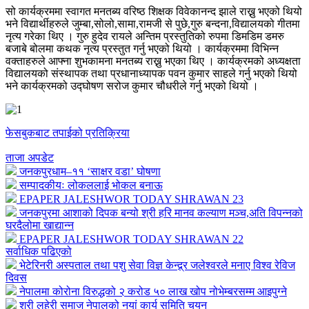
सो कार्यक्रममा स्वागत मनतब्य वरिष्ठ शिक्षक विवेकानन्द झाले राख्नु भएको थियो
भने विद्यार्थीहरुले जुम्बा,सोलो,सामा,रामजी से पुछे,गुरु बन्दना,विद्यालयको गीतमा
नृत्य गरेका थिए । गुरु हुदेव रायले अन्तिम प्रस्तुतिको रुपमा डिमडिम डमरु
बजाबे बोलमा कथक नृत्य प्रस्तुत गर्नु भएको थियो । कार्यक्रममा विभिन्न
वक्ताहरुले आफ्ना शुभकामना मनतब्य राख्नु भएका थिए । कार्यक्रमको अध्यक्षता
विद्यालयको संस्थापक तथा प्रधानाध्यापक पवन कुमार साहले गर्नु भएको थियो
भने कार्यक्रमको उद्घोषण सरोज कुमार चौधरीले गर्नु भएको थियो ।
फेसबुकबाट तपाईको प्रतिक्रिया
ताजा अपडेट
जनकपुरधाम–११ ‘साक्षर वडा’ घोषणा
सम्पादकीयः लोकललाई भोकल बनाऊ
EPAPER JALESHWOR TODAY SHRAWAN 23
जनकपुरमा आशाको दिपक बन्यो श्री हरि मानव कल्याण मञ्च,अति विपन्नको
घरदैलोमा खाद्यान्न
EPAPER JALESHWOR TODAY SHRAWAN 22
सर्वाधिक पढिएको
भेटेरिनरी अस्पताल तथा पशु सेवा विज्ञ केन्द्र्र जलेश्वरले मनाए विश्व रेविज
दिवस
नेपालमा कोरोना विरुद्धको २ करोड ५० लाख खोप नोभेम्बरसम्म आइपुग्ने
श्री लहेरी समाज नेपालको नयां कार्य समिति चयन