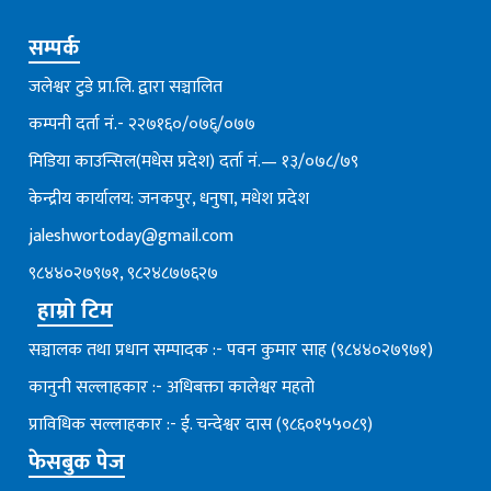
सम्पर्क
जलेश्वर टुडे प्रा.लि. द्वारा सञ्चालित
कम्पनी दर्ता नं.- २२७१६०/०७६्/०७७
मिडिया काउन्सिल(मधेस प्रदेश) दर्ता नं.— १३/०७८/७९
केन्द्रीय कार्यालय: जनकपुर, धनुषा, मधेश प्रदेश
jaleshwortoday@gmail.com
९८४४०२७९७१, ९८२४८७७६२७
हाम्रो टिम
सञ्चालक तथा प्रधान सम्पादक :- पवन कुमार साह (९८४४०२७९७१)
कानुनी सल्लाहकार :- अधिबक्ता कालेश्वर महतो
प्राविधिक सल्लाहकार :- ई. चन्देश्वर दास (९८६०१५५०८९)
फेसबुक पेज