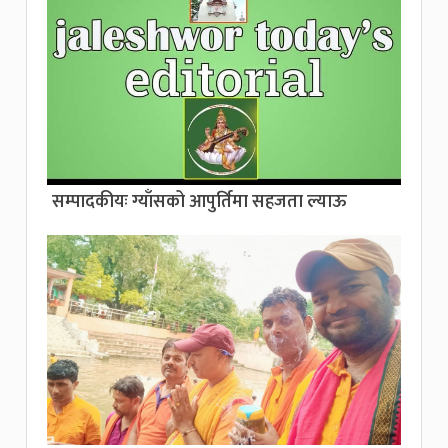
सम्पादकीयः ग्याँसको आपुर्तिमा सहजता ल्याऊ