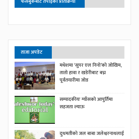
फेसबुकबाट तपाईको प्रतिक्रिया
ताजा अपडेट
मधेशमा ‘सुपर एल निनो’को जोखिम,
तातो हावा र खडेरीबाट बच्न
पूर्वतयारीमा जोड
सम्पादकीयः ग्याँसको आपुर्तिमा
सहजता ल्याऊ
दुधमतीको जल बाबा जलेश्वरनाथलाई