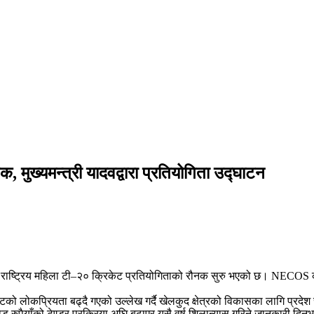
मुख्यमन्त्री यादवद्वारा प्रतियोगिता उद्घाटन
ालामा राष्ट्रिय महिला टी–२० क्रिकेट प्रतियोगिताको रौनक सुरु भएको छ। NECOS
रिकेटको लोकप्रियता बढ्दै गएको उल्लेख गर्दै खेलकुद क्षेत्रको विकासका लागि प
रोड रुपैयाँको टेण्डर प्रक्रिया अघि बढाएर यसै वर्ष शिलान्यास गरिने जानकारी दि