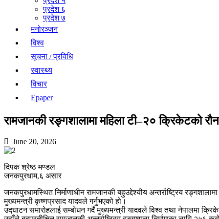
प्रदेश ५
प्रदेश ६
प्रदेश ७
मनोरञ्जन
विश्व
सूचना / प्रविधि
स्वास्थ्य
विचार
Epaper
रामजानकी रङ्गशालामा महिला टी–२० क्रिकेटको रौनक, 
June 20, 2026
दिपक श्रेष्ठ मण्डल
जनकपुरधाम,६ असार
जनकपुरधामस्थित निर्माणाधीन रामजानकी बहुउद्देश्यीय अन्तर्राष्ट्रिय रङ्गश
मुख्यमन्त्री कृष्णप्रसाद यादवले गर्नुभएको हो।
उद्घाटन समारोहलाई सम्बोधन गर्दै मुख्यमन्त्री यादवले विश्व तथा नेपालमा क्
उहाँले बहुप्रतीक्षित रामजानकी अन्तर्राष्ट्रिय रङ्गशाला निर्माणका लागि २५६ क