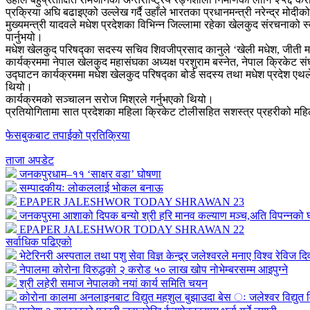
प्रक्रिया अघि बढाइएको उल्लेख गर्दै उहाँले भारतका प्रधानमन्त्री नरेन्द्र
मुख्यमन्त्री यादवले मधेश प्रदेशका विभिन्न जिल्लामा रहेका खेलकुद संरचनाको 
पार्नुभयो।
मधेश खेलकुद परिषद्का सदस्य सचिव शिवजीप्रसाद कानुले ‘खेली मधेश, जीती मध
कार्यक्रममा नेपाल खेलकुद महासंघका अध्यक्ष परशुराम बस्नेत, नेपाल क्रिकेट सं
उद्घाटन कार्यक्रममा मधेश खेलकुद परिषद्का बोर्ड सदस्य तथा मधेश प्रदेश एथल
थियो।
कार्यक्रमको सञ्चालन सरोज मिश्रले गर्नुभएको थियो।
प्रतियोगितामा सात प्रदेशका महिला क्रिकेट टोलीसहित सशस्त्र प्रहरीको महि
फेसबुकबाट तपाईको प्रतिक्रिया
ताजा अपडेट
जनकपुरधाम–११ ‘साक्षर वडा’ घोषणा
सम्पादकीयः लोकललाई भोकल बनाऊ
EPAPER JALESHWOR TODAY SHRAWAN 23
जनकपुरमा आशाको दिपक बन्यो श्री हरि मानव कल्याण मञ्च,अति विपन्नको घर
EPAPER JALESHWOR TODAY SHRAWAN 22
सर्वाधिक पढिएको
भेटेरिनरी अस्पताल तथा पशु सेवा विज्ञ केन्द्र्र जलेश्वरले मनाए विश्व रेविज द
नेपालमा कोरोना विरुद्धको २ करोड ५० लाख खोप नोभेम्बरसम्म आइपुग्ने
श्री लहेरी समाज नेपालको नयां कार्य समिति चयन
कोरोना कालमा अनलाइनबाट विद्युत महशुल बुझाउदा बेस ः जलेश्वर विद्युत व