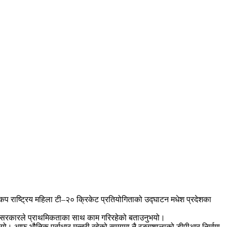
 कप राष्ट्रिय महिला टी–२० क्रिकेट प्रतियोगिताको उद्घाटन मधेश प्रदेशका
्रदेश सरकारले प्राथमिकताका साथ काम गरिरहेको बताउनुभयो।
नुभयो। आफू भौतिक पूर्वाधार मन्त्री रहेको समयमा नै रङ्गशालाको डीपीआर निर्माण