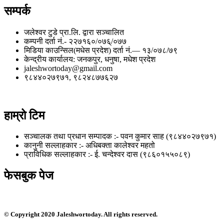
सम्पर्क
जलेश्वर टुडे प्रा.लि. द्वारा सञ्चालित
कम्पनी दर्ता नं.- २२७१६०/०७६्/०७७
मिडिया काउन्सिल(मधेस प्रदेश) दर्ता नं.— १३/०७८/७९
केन्द्रीय कार्यालय: जनकपुर, धनुषा, मधेश प्रदेश
jaleshwortoday@gmail.com
९८४४०२७९७१, ९८२४८७७६२७
हाम्रो टिम
सञ्चालक तथा प्रधान सम्पादक :- पवन कुमार साह (९८४४०२७९७१)
कानुनी सल्लाहकार :- अधिबक्ता कालेश्वर महतो
प्राविधिक सल्लाहकार :- ई. चन्देश्वर दास (९८६०१५५०८९)
फेसबुक पेज
© Copyright 2020 Jaleshwortoday. All rights reserved.