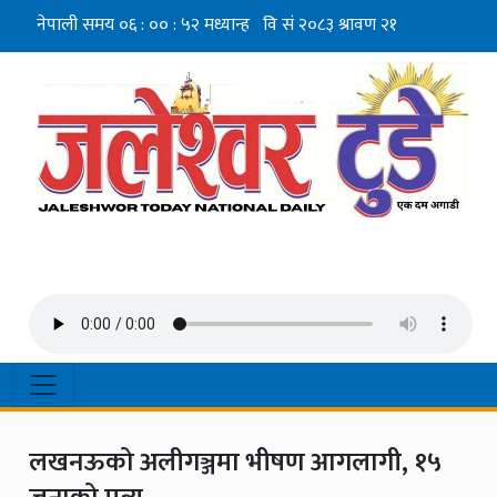
लखनऊको अलीगञ्जमा भीषण आगलागी, १५