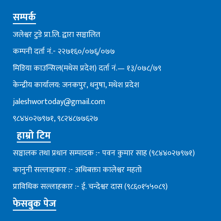
सम्पर्क
जलेश्वर टुडे प्रा.लि. द्वारा सञ्चालित
कम्पनी दर्ता नं.- २२७१६०/०७६्/०७७
मिडिया काउन्सिल(मधेस प्रदेश) दर्ता नं.— १३/०७८/७९
केन्द्रीय कार्यालय: जनकपुर, धनुषा, मधेश प्रदेश
jaleshwortoday@gmail.com
९८४४०२७९७१, ९८२४८७७६२७
हाम्रो टिम
सञ्चालक तथा प्रधान सम्पादक :- पवन कुमार साह (९८४४०२७९७१)
कानुनी सल्लाहकार :- अधिबक्ता कालेश्वर महतो
प्राविधिक सल्लाहकार :- ई. चन्देश्वर दास (९८६०१५५०८९)
फेसबुक पेज